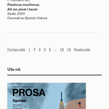
Plasticus maritimus.
Alt om plast i havet
Skald, 2024
Oversatt av Øystein Vidnes
Forrige side
1
2
3
4
5
…
18
19
Neste side
Ute nå