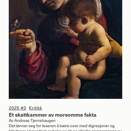
2025 #3
Kritikk
Et skattkammer av morsomme fakta
Av
Andreas Tjernshaugen
Det lønner seg for leseren å bære over med digresjoner og
blindspor. I hovedsak er boka en rik og allsidig gjennomgang av