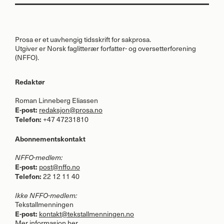
Prosa er et uavhengig tidsskrift for sakprosa.
Utgiver er Norsk faglitterær forfatter- og oversetterforening
(
NFFO
).
Redaktør
Roman Linneberg Eliassen
E-post:
redaksjon@prosa.no
Telefon:
+47 47231810
Abonnementskontakt
NFFO
-medlem:
E-post:
post@nffo.no
Telefon:
22 12 11 40
Ikke
NFFO
-medlem:
Tekstallmenningen
E-post:
kontakt@tekstallmenningen.no
Mer informasjon her