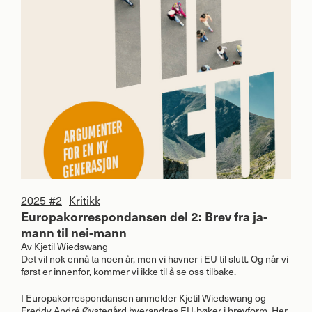
2025 #2
Kritikk
Europakorrespondansen del 2: Brev fra ja-
mann til nei-mann
Av
Kjetil Wiedswang
Det vil nok ennå ta noen år, men vi havner i EU til slutt. Og når vi
først er innenfor, kommer vi ikke til å se oss tilbake.
I Europakorrespondansen anmelder Kjetil Wiedswang og
Freddy André Øvstegård hverandres EU-bøker i brevform. Her