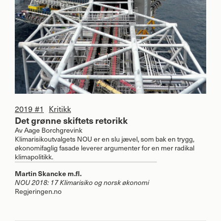
2019 #1
Kritikk
Det grønne skiftets retorikk
Av
Aage Borchgrevink
Klimarisikoutvalgets
NOU
er en slu jævel, som bak en trygg,
økonomifaglig fasade leverer argumenter for en mer radikal
klimapolitikk.
Martin Skancke m.fl.
NOU
2018: 17 Klimarisiko og norsk økonomi
Regjeringen.no