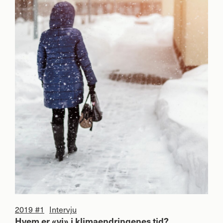
2019 #1
Intervju
Hvem er «vi» i klimaendringenes tid?