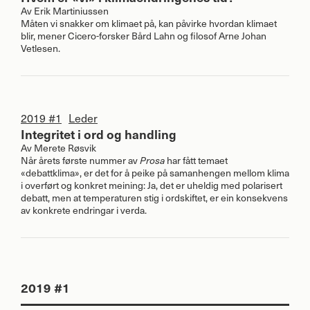
Av
Erik Martiniussen
Måten vi snakker om klimaet på, kan påvirke hvordan klimaet
blir, mener Cicero-forsker Bård Lahn og filosof Arne Johan
Vetlesen.
2019 #1
Leder
Integritet i ord og handling
Av
Merete Røsvik
Når årets første nummer av
Prosa
har fått temaet
«debattklima», er det for å peike på samanhengen mellom klima
i overført og konkret meining: Ja, det er uheldig med polarisert
debatt, men at temperaturen stig i ordskiftet, er ein konsekvens
av konkrete endringar i verda.
2019 #1