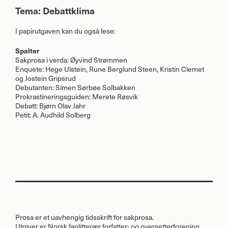
Tema: Debattklima
I papirutgaven kan du også lese:
Spalter
Sakprosa i verda: Øyvind Strømmen
Enquete: Hege Ulstein, Rune Berglund Steen, Kristin Clemet
og Jostein Gripsrud
Debutanten: Simen Sørbøe Solbakken
Prokrastineringsguiden: Merete Røsvik
Debatt: Bjørn Olav Jahr
Petit: A. Audhild Solberg
Prosa er et uavhengig tidsskrift for sakprosa.
Utgiver er Norsk faglitterær forfatter- og oversetterforening