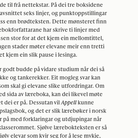
ande til frå nettekstar. På dei tre boksidene
 avsnittet seks linjer, og punktoppstillingar
plass enn brødteksten. Dette mønsteret finn
rebokforfattarane har skrive ti linjer med
en stor for at det kjem ein mellomtittel,
. Ingen stader møter elevane meir enn tretti
t kjem ein slik pause i lesinga.
r godt budde på vidare studium når dei så
ykke og tankerekker. Eit mogleg svar kan
som skal gi elevane slike utfordringar. Om
 ved sida av læreboka, kan dei likevel møte
ået dei er på. Dessutan vil
Appell
kunne
slagsbok, og det er slik lærebøker i norsk
er på med forklaringar og utdjupingar når
 klasserommet. Sjølve lærebokteksten er så
jølv elevar som kvir seg for å lese mykje,