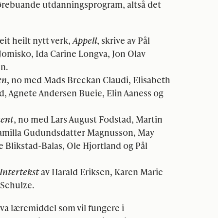
førebuande utdanningsprogram, altså det
it heilt nytt verk,
Appell
, skrive av Pål
Jomisko, Ida Carine Longva, Jon Olav
n.
en
, no med Mads Breckan Claudi, Elisabeth
, Agnete Andersen Bueie, Elin Aaness og
ent
, no med Lars August Fodstad, Martin
Camilla Gudundsdatter Magnusson, May
 Blikstad-Balas, Ole Hjortland og Pål
Intertekst
av Harald Eriksen, Karen Marie
 Schulze.
kva læremiddel som vil fungere i