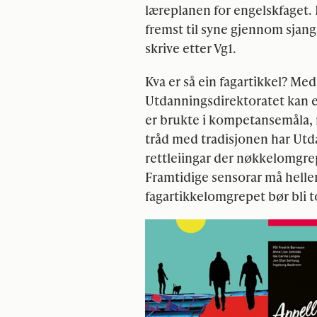
læreplanen for engelskfaget. 
fremst til syne gjennom sjang
skrive etter Vg1.
Kva er så ein fagartikkel? Med
Utdanningsdirektoratet kan ei
er brukte i kompetansemåla, m
tråd med tradisjonen har Utda
rettleiingar der nøkkelomgrep 
Framtidige sensorar må heller 
fagartikkelomgrepet bør bli t