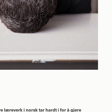
 læreverk i norsk tar hardt i for å gjere