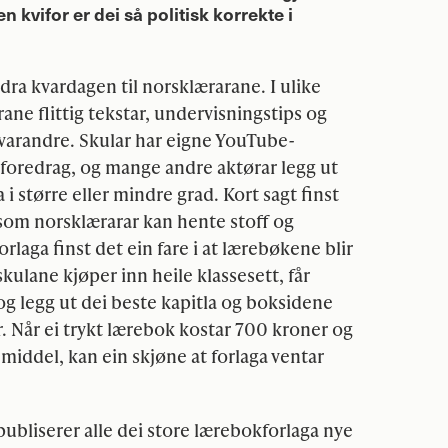
en kvifor er dei så politisk korrekte i
dra kvardagen til norsklærarane. I ulike
ne flittig tekstar, undervisningstips og
arandre. Skular har eigne YouTube-
foredrag, og mange andre aktørar legg ut
 i større eller mindre grad. Kort sagt finst
 som norsklærarar kan hente stoff og
forlaga finst det ein fare i at lærebøkene blir
 skulane kjøper inn heile klassesett, får
g legg ut dei beste kapitla og boksidene
r. Når ei trykt lærebok kostar 700 kroner og
remiddel, kan ein skjøne at forlaga ventar
ubliserer alle dei store lærebokforlaga nye