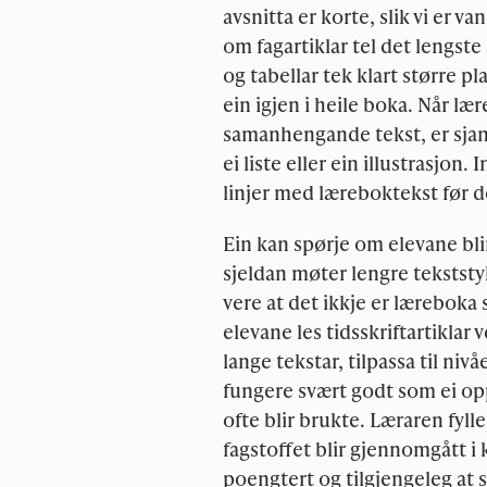
avsnitta er korte, slik vi er v
om fagartiklar tel det lengste
og tabellar tek klart større 
ein igjen i heile boka. Når læ
samanhengande tekst, er sjans
ei liste eller ein illustrasjon
linjer med læreboktekst før de
Ein kan spørje om elevane bli
sjeldan møter lengre tekstst
vere at det ikkje er læreboka 
elevane les tidsskriftartiklar
lange tekstar, tilpassa til niv
fungere svært godt som ei opp
ofte blir brukte. Læraren fyll
fagstoffet blir gjennomgått i
poengtert og tilgjengeleg at s