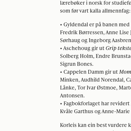
lærebøker i norsk for studie
som før vart kalla allmennfag:
• Gyldendal er på banen med e
Fredrik Børressen, Anne Lise 
Sørhaug og Ingeborg Aasbren
• Aschehoug gir ut
Grip tekst
Solberg Holm, Endre Brunstad
Sigrun Bones.
• Cappelen Damm gir ut
Mom
Minken, Audhild Norendal, 
Lånke, Tor Ivar Østmoe, Marte
Antonsen.
• Fagbokforlaget har revidert
Kvåle Garthus og Anne-Marie
Korleis kan ein best vurdere 