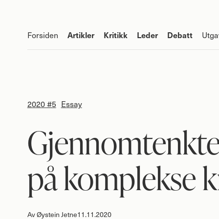
Artikler
Kritikk
Leder
Debatt
Forsiden
Utga
2020 #5
Essay
Gjennomtenkte
på komplekse k
Av
Øystein Jetne
11.11.2020