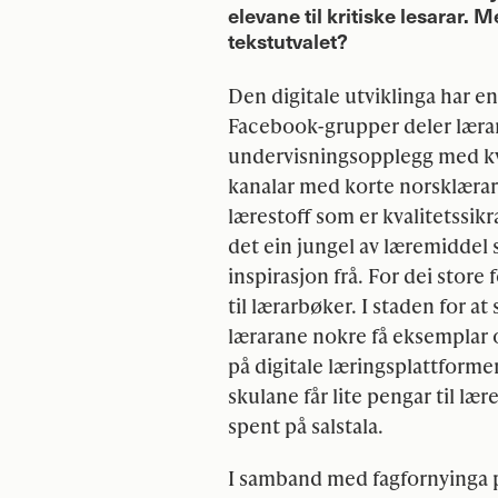
elevane til kritiske lesarar. M
tekstutvalet?
Den digitale utviklinga har en
Facebook-grupper deler lærara
undervisningsopplegg med kv
kanalar med korte norsklærar
lærestoff som er kvalitetssikra
det ein jungel av læremiddel
inspirasjon frå. For dei store 
til lærarbøker. I staden for at
lærarane nokre få eksemplar o
på digitale læringsplattforme
skulane får lite pengar til læ
spent på salstala.
I samband med fagfornyinga p