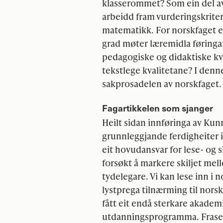
klasserommet? Som ein del av
arbeidd fram vurderingskriter
matematikk. For norskfaget er 
grad møter læremidla føringa
pedagogiske og didaktiske kv
tekstlege kvalitetane? I denne
sakprosadelen av norskfaget.
Fagartikkelen som sjanger
Heilt sidan innføringa av Kun
grunnleggjande ferdigheiter i
eit hovudansvar for lese- og 
forsøkt å markere skiljet m
tydelegare. Vi kan lese inn i
lystprega tilnærming til nor
fått eit endå sterkare akade
utdanningsprogramma. Frasen 