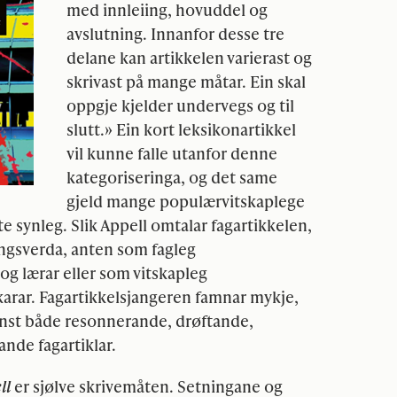
med innleiing, hovuddel og
avslutning. Innanfor desse tre
delane kan artikkelen varierast og
skrivast på mange måtar. Ein skal
oppgje kjelder undervegs og til
slutt.» Ein kort leksikonartikkel
vil kunne falle utanfor denne
kategoriseringa, og det same
gjeld mange populærvitskaplege
te synleg. Slik Appell omtalar fagartikkelen,
ingsverda, anten som fagleg
g lærar eller som vitskapleg
rar. Fagartikkelsjangeren famnar mykje,
finst både resonnerande, drøftande,
nde fagartiklar.
ll
er sjølve skrivemåten. Setningane og