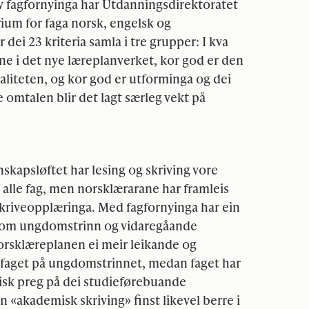
 fagfornyinga har Utdanningsdirektoratet
ium for faga norsk, engelsk og
dei 23 kriteria samla i tre grupper: I kva
ne i det nye læreplanverket, kor god er den
aliteten, og kor god er utforminga og dei
 omtalen blir det lagt særleg vekt på
nskapsløftet har lesing og skriving vore
 alle fag, men norsklærarane har framleis
skriveopplæringa. Med fagfornyinga har ein
ellom ungdomstrinn og vidaregåande
 norsklæreplanen ei meir leikande og
skfaget på ungdomstrinnet, medan faget har
misk preg på dei studieførebuande
«akademisk skriving» finst likevel berre i