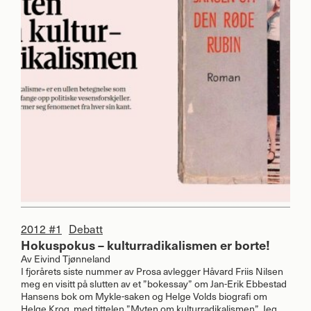
2012 #1
Debatt
Hokuspokus – kulturradikalismen er borte!
Av
Eivind Tjønneland
I fjorårets siste nummer av Prosa avlegger Håvard Friis Nilsen
meg en visitt på slutten av et ”bokessay” om Jan-Erik Ebbestad
Hansens bok om Mykle-saken og Helge Volds biografi om
Helge Krog, med tittelen
”Myten om kulturradikalismen”
. Jeg