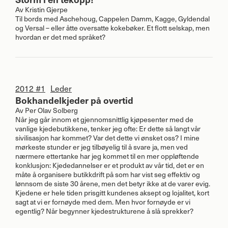
Av
Kristin Gjerpe
Til bords med Aschehoug, Cappelen Damm, Kagge, Gyldendal
og Versal – eller åtte oversatte kokebøker. Et flott selskap, men
hvordan er det med språket?
2012 #1
Leder
Bokhandelkjeder på overtid
Av
Per Olav Solberg
Når jeg går innom et gjennomsnittlig kjøpesenter med de
vanlige kjedebutikkene, tenker jeg ofte: Er dette så langt vår
sivilisasjon har kommet? Var det dette vi ønsket oss? I mine
mørkeste stunder er jeg tilbøyelig til å svare ja, men ved
nærmere ettertanke har jeg kommet til en mer oppløftende
konklusjon: Kjededannelser er et produkt av vår tid, det er en
måte å organisere butikkdrift på som har vist seg effektiv og
lønnsom de siste 30 årene, men det betyr ikke at de varer evig.
Kjedene er hele tiden prisgitt kundenes aksept og lojalitet, kort
sagt at vi er fornøyde med dem. Men hvor fornøyde er vi
egentlig? Når begynner kjedestrukturene å slå sprekker?