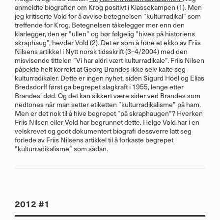
anmeldte biografien om Krog positivt i Klassekampen (1). Men
jeg kritiserte Vold for å avvise betegnelsen ”kulturradikal” som
treffende for Krog. Betegnelsen tåkelegger mer enn den
klarlegger, den er ”ullen” og bør følgelig ”hives på historiens
skraphaug”, hevder Vold (2). Det er som å høre et ekko av Friis
Nilsens artikkel i Nytt norsk tidsskrift (3–4/2004) med den
misvisende tittelen ”Vi har aldri vært kulturradikale”. Friis Nilsen
påpekte helt korrekt at Georg Brandes ikke selv kalte seg
kulturradikaler. Dette er ingen nyhet, siden Sigurd Hoel og Elias
Bredsdorff først ga begrepet slagkraft i 1955, lenge etter
Brandes’ død. Og det kan sikkert være sider ved Brandes som
nedtones når man setter etiketten ”kulturradikalisme” på ham.
Men er det nok til å hive begrepet ”på skraphaugen”? Hverken
Friis Nilsen eller Vold har begrunnet dette. Helge Vold har i en
velskrevet og godt dokumentert biografi dessverre latt seg
forlede av Friis Nilsens artikkel til å forkaste begrepet
”kulturradikalisme” som sådan.
2012 #1