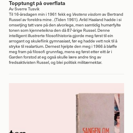
Topptungt på overflata
Av
Sverre Tusvik
Til 16-årsdagen min i 1961 fekk eg
Vestens visdom
av Bertrand
Russel av foreldra mine . (Tiden 1961). Arild Haaland hadde i si
omsetjing tatt vare på den alvorlege, men samtidig humørfylte
tonen som kjenneteikna den då 87-årige Russel. Denne
intelligent illustrerte filosofihistoria gjorde meg først til ein
arrogant og skuleflink gymnasiast, før eg hadde vett nok til å
stryke til realartium. Dernest hjelpte den meg i 1966 å bløffe
meg fram på filosofi grunnfag, mens eg først etter eitt år i
Garden forstod at eg også skulle lære andre ting av
fredsaktivisten Russel, og blei politisk militærnektar.