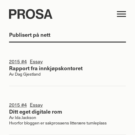
Publisert på nett
2015 #4
Essay
Rapport fra innkjøpskontoret
Av
Dag Gjestland
2015 #4
Essay
Ditt eget digitale rom
Av
Ida Jackson
Hvorfor bloggen er sakprosaens litterære tumleplass