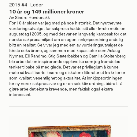
2015 #4
Leder
10 år og 149 millioner kroner
Av
Sindre Hovdenakk
For 10 år siden var jeg med på noe historisk. Det nyutnevnte
vurderingsutvalget for sakprosa hadde sitt aller første møte en
augustdag i 2005, og med det var en langvarig kampsak for det
norske sakprosamiljøet om en egen innkjøpsordning endelig
blitt en realitet. Selv var jeg medlem av vurderingsutvalget de
første seks årene, og sammen med kapasiteter som Aslaug
Nyrnes, Eli Randmo, Stig Sæterbakken og Camilla Stoltenberg
ble arbeidet en inspirerende opplevelse som jeg fremdeles
tenker tilbake på med glede. Det var et privilegium å kunne
møte så kvalifiserte lesere og diskutere litteratur ut fra kriterier
som kvalitet, vesentlighet og aktualitet. At innkjøpsordningen
for ny norsk sakprosa var og er en selektiv ordning, bidro til å
gjøre arbeidet ekstra krevende, men faktisk også ekstra
interessant.