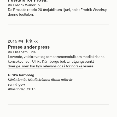
Av
Fredrik Wandrup
Da Prosa feiret sitt 20-årsjubileum i juni, holdt Fredrik Wandrup
denne festtalen.
2015 #4
Kritikk
Presse under press
Av
Elisabeth Eide
Levende, velskrevet og temperamentsfullt om mediekrisens
konsekvenser. Ulrika Kärnborgs bok tar utgangspunkt i
Sverige, men har høy relevans også for norske lesere.
Ulrika Kärnborg
Klickokratin. Mediekrisens första offer är
sanningen
Atlas förlag, 2015