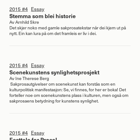
2015 #4
Essay
Stemma som blei historie
Av
Arnhild Skre
Det skjer noko med gamle sakprosatekstar når dei kjem ut på
nytt. Ein kan lura på om det framleis er liv i dei.
2015 #4
Essay
Scenekunstens synlighetsprosjekt
Av
Ine Therese Berg
Sakprosautgivelser om scenekunst kan forstås som en
kulturpolitisk manifestasjon: Se, vi finnes, for her er boka! Det
forteller noe om scenekunstens plass i kulturen, men også om
sakprosaens betydning for kunstens synlighet.
2015 #4
Essay
Festtale for Prosa!