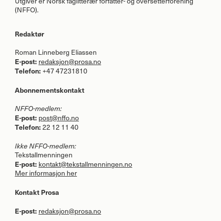
Utgiver er Norsk faglitterær forfatter- og oversetterforening
(
NFFO
).
Redaktør
Roman Linneberg Eliassen
E-post:
redaksjon@prosa.no
Telefon:
+47 47231810
Abonnementskontakt
NFFO
-medlem:
E-post:
post@nffo.no
Telefon:
22 12 11 40
Ikke
NFFO
-medlem:
Tekstallmenningen
E-post:
kontakt@tekstallmenningen.no
Mer informasjon her
Kontakt Prosa
E-post:
redaksjon@prosa.no