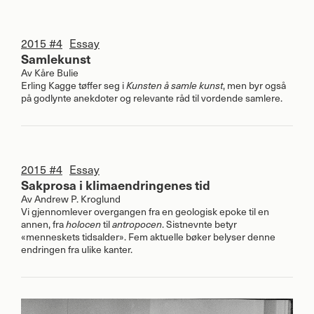
2015 #4
Essay
Samlekunst
Av
Kåre Bulie
Erling Kagge tøffer seg i
, men byr også
Kunsten å samle kunst
på godlynte anekdoter og relevante råd til vordende samlere.
2015 #4
Essay
Sakprosa i klimaendringenes tid
Av
Andrew P. Kroglund
Vi gjennomlever overgangen fra en geologisk epoke til en
annen, fra
til
. Sistnevnte betyr
holocen
antropocen
«menneskets tidsalder». Fem aktuelle bøker belyser denne
endringen fra ulike kanter.