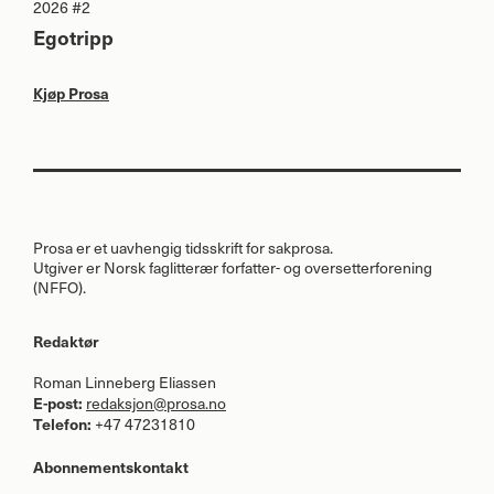
2026 #2
Egotripp
Kjøp Prosa
Prosa er et uavhengig tidsskrift for sakprosa.
Utgiver er Norsk faglitterær forfatter- og oversetterforening
(
NFFO
).
Redaktør
Roman Linneberg Eliassen
E-post:
redaksjon@prosa.no
Telefon:
+47 47231810
Abonnementskontakt