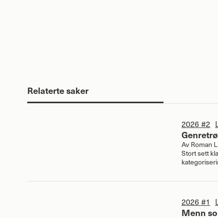
Relaterte saker
2026 #2
Genretrø
Av
Roman Li
Stort sett k
kategoriser
2026 #1
Menn so