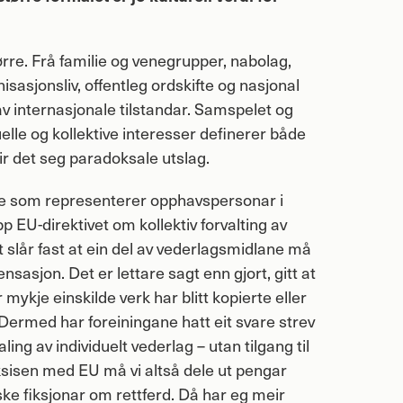
tørre. Frå familie og venegrupper, nabolag,
nisasjonsliv, offentleg ordskifte og nasjonal
av internasjonale tilstandar. Samspelet og
lle og kollektive interesser definerer både
 gir det seg paradoksale utslag.
ane som representerer opphavspersonar i
p EU-direktivet om kollektiv forvalting av
slår fast at ein del av vederlagsmidlane må
nsasjon. Det er lettare sagt enn gjort, gitt at
r mykje einskilde verk har blitt kopierte eller
Dermed har foreiningane hatt eit svare strev
ing av individuelt vederlag – utan tilgang til
ksisen med EU må vi altså dele ut pengar
ske fiksjonar om rettferd. Då har eg meir