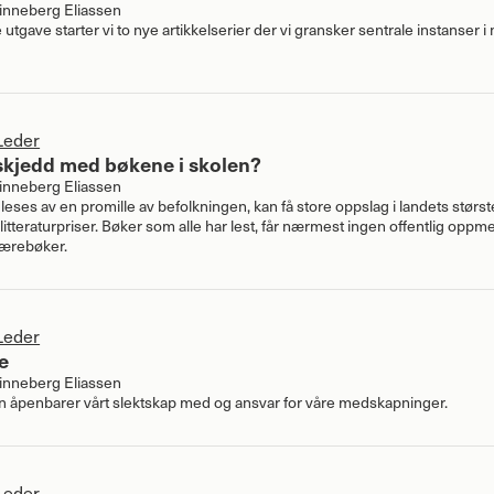
nneberg Eliassen
e utgave starter vi to nye artikkelserier der vi gransker sentrale instanser i
Leder
skjedd med bøkene i skolen?
nneberg Eliassen
eses av en promille av befolkningen, kan få store oppslag i landets størst
litteraturpriser. Bøker som alle har lest, får nærmest ingen offentlig op
lærebøker.
Leder
e
nneberg Eliassen
 åpenbarer vårt slektskap med og ansvar for våre medskapninger.
Leder