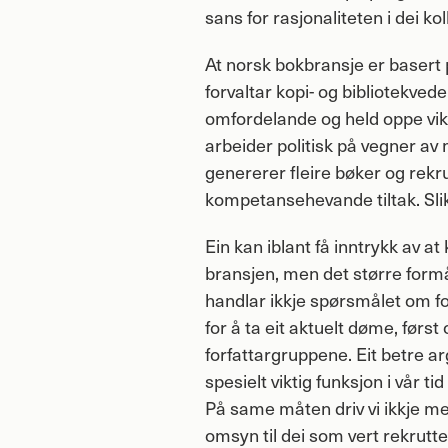
sans for rasjonaliteten i dei ko
At norsk bokbransje er basert 
forvaltar kopi- og bibliotekveder
omfordelande og held oppe vikt
arbeider politisk på vegner av
genererer fleire bøker og rekr
kompetansehevande tiltak. Slik 
Ein kan iblant få inntrykk av at 
bransjen, men det større formål
handlar ikkje spørsmålet om f
for å ta eit aktuelt døme, førs
forfattargruppene. Eit betre a
spesielt viktig funksjon i vår 
På same måten driv vi ikkje med
omsyn til dei som vert rekrutte