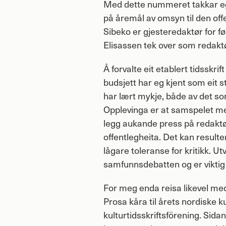
Med dette nummeret takkar eg a
på åremål av omsyn til den off
Sibeko er gjesteredaktør for 
Elisassen tek over som redaktør
Å forvalte eit etablert tidsskri
budsjett har eg kjent som eit 
har lært mykje, både av det so
Opplevinga er at samspelet m
legg aukande press på redaktør
offentlegheita. Det kan resulter
lågare toleranse for kritikk. Ut
samfunnsdebatten og er viktig
For meg enda reisa likevel med
Prosa kåra til årets nordiske k
kulturtidsskriftsförening. Sidan 