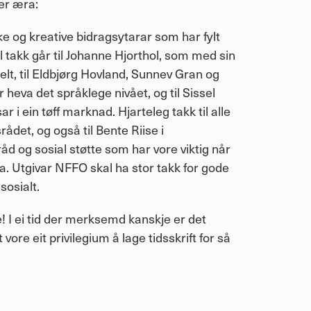
er æra:
ke og kreative bidragsytarar som har fylt
l takk går til Johanne Hjorthol, som med sin
elt, til Eldbjørg Hovland, Sunnev Gran og
 heva det språklege nivået, og til Sissel
 i ein tøff marknad. Hjarteleg takk til alle
ådet, og også til Bente Riise i
råd og sosial støtte som har vore viktig når
ta. Utgivar
NFFO
skal ha stor takk for gode
sosialt.
e! I ei tid der merksemd kanskje er det
vore eit privilegium å lage tidsskrift for så