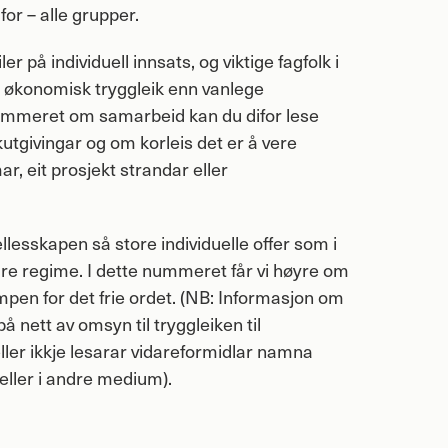
for – alle grupper.
ler på individuell innsats, og viktige fagfolk i
 økonomisk tryggleik enn vanlege
nummeret om samarbeid kan du difor lese
tgivingar og om korleis det er å vere
r, eit prosjekt strandar eller
ellesskapen så store individuelle offer som i
re regime. I dette nummeret får vi høyre om
ampen for det frie ordet. (NB: Informasjon om
på nett av omsyn til tryggleiken til
eller ikkje lesarar vidareformidlar namna
t eller i andre medium).