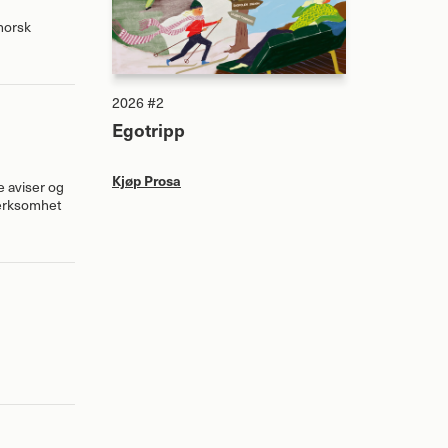
 norsk
2026 #2
Egotripp
Kjøp Prosa
e aviser og
pmerksomhet