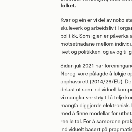
folket.
Kvar og ein er vi del av noko s
skuleverk og arbeidsliv til orga
politikk. Som igjen er påverka 
motsetnadane mellom individue
livet og politikken, og av og til
Sidan juli 2021 har foreining
Noreg, vore pålagde å følgje op
opphavsrett (2014/26/EU). Det 
delast ut som individuell kompe
vi manglar verktøy til å telje ko
mangfaldiggjorde elektronisk. 
med å finne modellar for utbetal
reelle tal. For å samordne pra
individuelt basert på pragmati