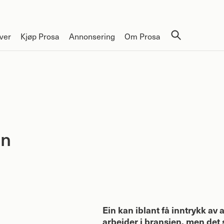
ver
Kjøp Prosa
Annonsering
Om Prosa
en
Ein kan iblant få inntrykk av a
arbeider i bransjen, men det s