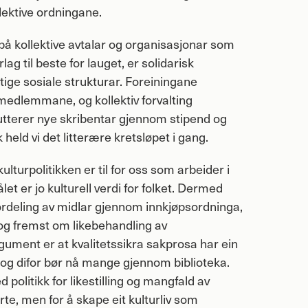
llektive ordningane.
på kollektive avtalar og organisasjonar som
lag til beste for lauget, er solidarisk
ige sosiale strukturar. Foreiningane
 medlemmane, og kollektiv forvalting
utterer nye skribentar gjennom stipend og
held vi det litterære kretsløpet i gang.
kulturpolitikken er til for oss som arbeider i
et er jo kulturell verdi for folket. Dermed
ordeling av midlar gjennom innkjøpsordninga,
t og fremst om likebehandling av
rgument er at kvalitetssikra sakprosa har ein
tid og difor bør nå mange gjennom biblioteka.
 politikk for likestilling og mangfald av
rte, men for å skape eit kulturliv som