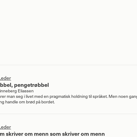
Leder
bbel, pengetrøbbel
nneberg Eliassen
larer man seg i livet med en pragmatisk holdning til språket. Men noen ga
ing handle om brød på bordet.
Leder
m skriver om menn som skriver om menn