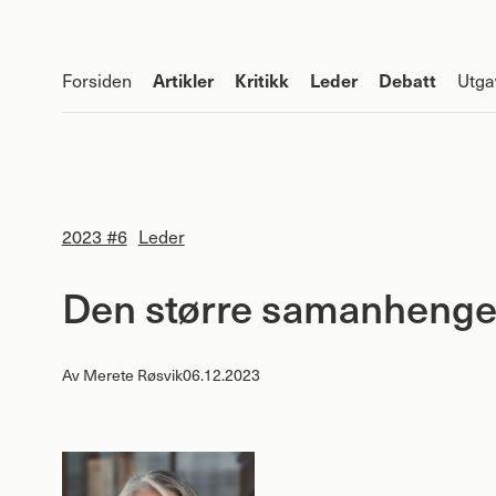
Forsiden
Utga
Artikler
Kritikk
Leder
Debatt
2023 #6
Leder
Den større samanheng
Av
Merete Røsvik
06.12.2023