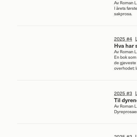
Av
Roman Li
I årets først
sakprosa.
2025 #4
Hva har 
Av
Roman Li
En bok som l
de gjeveste 
overhodet: 
2025 #3
Til dyren
Av
Roman Li
Dyreprosaen
2025 #2