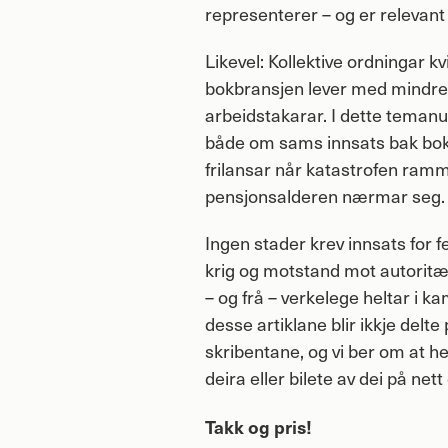
representerer – og er relevant 
Likevel: Kollektive ordningar kvi
bokbransjen lever med mindre
arbeidstakarar. I dette tema
både om sams innsats bak boku
frilansar når katastrofen ramma
pensjonsalderen nærmar seg.
Ingen stader krev innsats for f
krig og motstand mot autoritæ
– og frå – verkelege heltar i k
desse artiklane blir ikkje delte 
skribentane, og vi ber om at h
deira eller bilete av dei på net
Takk og pris!