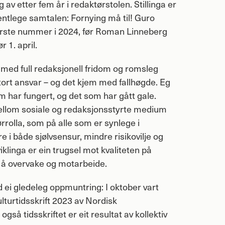
v etter fem år i redaktørstolen. Stillinga er
entlege samtalen: Fornying må til! Guro
første nummer i 2024, før Roman Linneberg
 1. april.
ft med full redaksjonell fridom og romsleg
stort ansvar – og det kjem med fallhøgde. Eg
m har fungert, og det som har gått gale.
ellom sosiale og redaksjonsstyrte medium
rolla, som på alle som er synlege i
e i både sjølvsensur, mindre risikovilje og
viklinga er ein trugsel mot kvaliteten på
 å overvake og motarbeide.
 ei gledeleg oppmuntring: I oktober vart
ulturtidsskrift 2023 av Nordisk
også tidsskriftet er eit resultat av kollektiv