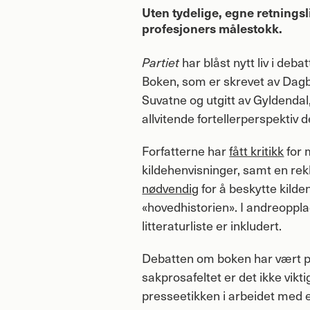
Uten tydelige, egne retningslin
profesjoners målestokk.
Partiet
har blåst nytt liv i deba
Boken, som er skrevet av Dagbl
Suvatne og utgitt av Gyldendal
allvitende fortellerperspektiv
Forfatterne har
fått kritikk
for 
kildehenvisninger, samt en rek
nødvendig
for å beskytte kilde
«hovedhistorien». I andreopplage
litteraturliste er inkludert.
Debatten om boken har vært pr
sakprosafeltet er det ikke vikti
presseetikken i arbeidet med 