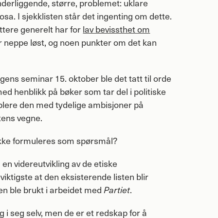
erliggende, større, problemet: uklare
osa. I sjekklisten står det ingenting om dette.
ttere generelt har for
lav bevissthet om
r neppe løst, og noen punkter om det kan
ns seminar 15. oktober ble det tatt til orde
 med henblikk på bøker som tar del i politiske
plere den med tydelige ambisjoner på
tens vegne.
ikke formuleres som spørsmål?
 en videreutvikling av de etiske
viktigste at den eksisterende listen blir
n ble brukt i arbeidet med
Partiet
.
g i seg selv, men de er et redskap for å