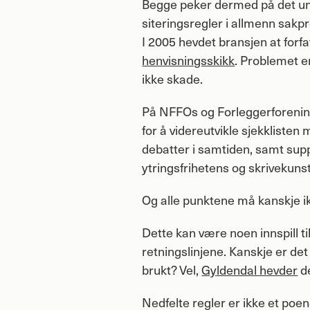
Begge peker dermed på det und
siteringsregler i allmenn sakpr
I 2005 hevdet bransjen at forfa
henvisningsskikk
. Problemet e
ikke skade.
På NFFOs og Forleggerforeninge
for å videreutvikle sjekklisten
debatter i samtiden, samt sup
ytringsfrihetens og skrivekuns
Og alle punktene må kanskje 
Dette kan være noen innspill til
retningslinjene. Kanskje er det 
brukt? Vel,
Gyldendal hevder
de
Nedfelte regler er ikke et poen