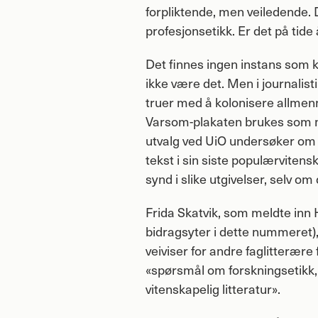
forpliktende, men veiledende. D
profesjonsetikk. Er det på tide
Det finnes ingen instans som 
ikke være det. Men i journalist
truer med å kolonisere allmenn
Varsom-plakaten brukes som 
utvalg ved UiO undersøker om 
tekst i sin siste populærviten
synd i slike utgivelser, selv o
Frida Skatvik, som meldte inn H
bidragsyter i dette nummeret),
veiviser for andre faglitterære 
«spørsmål om forskningsetikk, 
vitenskapelig litteratur».