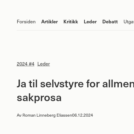
Artikler
Kritikk
Leder
Debatt
Forsiden
Utga
2024 #4
Leder
Ja til selvstyre for allme
sakprosa
Av
Roman Linneberg Eliassen
06.12.2024