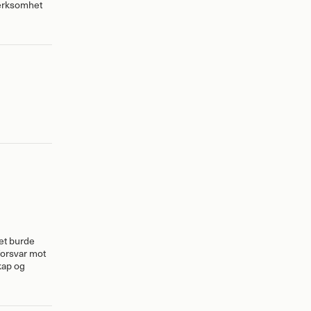
pmerksomhet
Det burde
forsvar mot
kap og