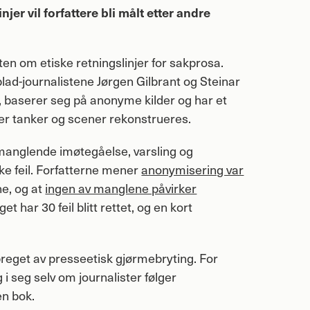
jer vil forfattere bli målt etter andre
tten om etiske retningslinjer for sakprosa.
ad-journalistene Jørgen Gilbrant og Steinar
, baserer seg på anonyme kilder og har et
 der tanker og scener rekonstrueres.
manglende imøtegåelse, varsling og
ke feil. Forfatterne mener
anonymisering var
ne, og at
ingen av manglene påvirker
t har 30 feil blitt rettet, og en kort
eget av presseetisk gjørmebryting. For
g i seg selv om journalister følger
en bok.