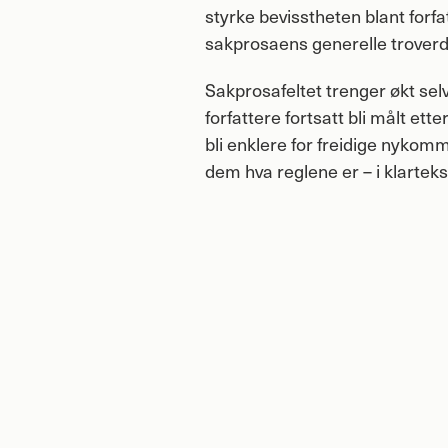
styrke bevisstheten blant forf
sakprosaens generelle troverd
Sakprosafeltet trenger økt selv
forfattere fortsatt bli målt et
bli enklere for freidige nykomm
dem hva reglene er – i klarteks