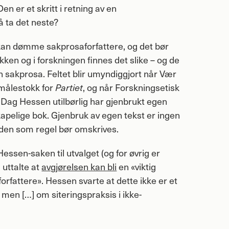
en er et skritt i retning av en
 å ta det neste?
kan dømme sakprosaforfattere, og det bør
ikken og i forskningen finnes det slike – og de
 sakprosa. Feltet blir umyndiggjort når Vær
målestokk for
Partiet
, og når Forskningsetisk
Dag Hessen utilbørlig har gjenbrukt egen
skapelige bok. Gjenbruk av egen tekst er ingen
m den som regel bør omskrives.
essen-saken til utvalget (og for øvrig er
 uttalte at
avgjørelsen kan bli
en «viktig
forfattere». Hessen svarte at dette ikke er et
men […] om siteringspraksis i ikke-