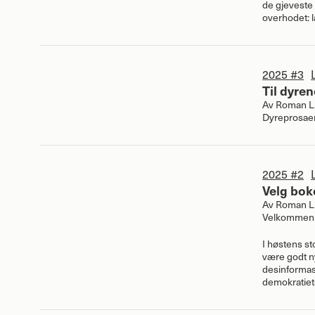
de gjeveste 
overhodet: 
2025 #3
Til dyren
Av
Roman Li
Dyreprosaen
2025 #2
Velg bok
Av
Roman Li
Velkommen t
I høstens st
være godt ny
desinformasj
demokratiet