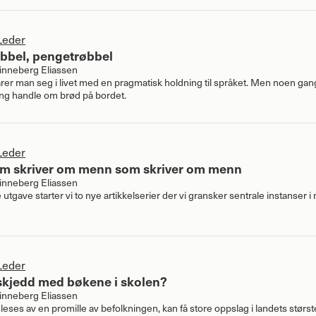
Leder
bbel, pengetrøbbel
nneberg Eliassen
larer man seg i livet med en pragmatisk holdning til språket. Men noen ga
ing handle om brød på bordet.
Leder
m skriver om menn som skriver om menn
nneberg Eliassen
e utgave starter vi to nye artikkelserier der vi gransker sentrale instanser i
Leder
skjedd med bøkene i skolen?
nneberg Eliassen
eses av en promille av befolkningen, kan få store oppslag i landets størst