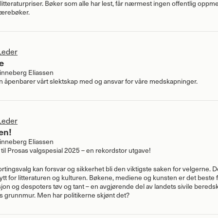
litteraturpriser. Bøker som alle har lest, får nærmest ingen offentlig op
lærebøker.
Leder
e
nneberg Eliassen
 åpenbarer vårt slektskap med og ansvar for våre medskapninger.
Leder
en!
nneberg Eliassen
il Prosas valgspesial 2025 – en rekordstor utgave!
ortingsvalg kan forsvar og sikkerhet bli den viktigste saken for velgerne. 
tt for litteraturen og kulturen. Bøkene, mediene og kunsten er det beste 
on og despoters tøv og tant – en avgjørende del av landets sivile bereds
s grunnmur. Men har politikerne skjønt det?