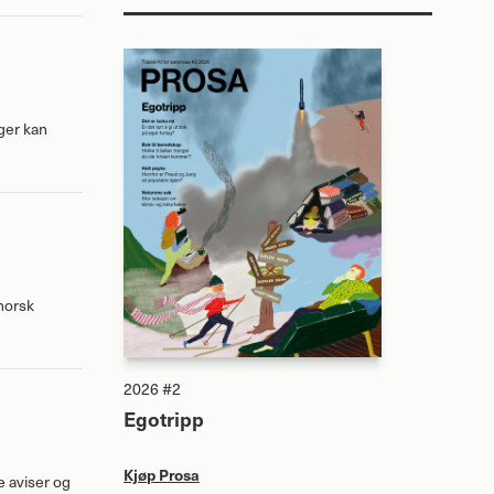
nger kan
 norsk
2026 #2
Egotripp
Kjøp Prosa
e aviser og