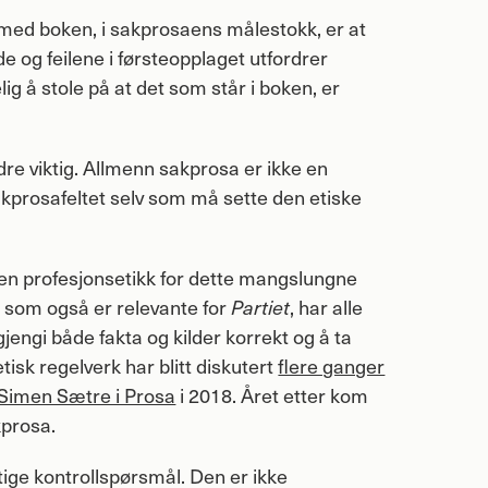
med boken, i sakprosaens målestokk, er at
 og feilene i førsteopplaget utfordrer
ig å stole på at det som står i boken, er
dre viktig. Allmenn sakprosa er ikke en
akprosafeltet selv som må sette den etiske
 en profesjonsetikk for dette mangslungne
, som også er relevante for
Partiet
, har alle
gjengi både fakta og kilder korrekt og å ta
tisk regelverk har blitt diskutert
flere ganger
Simen Sætre i Prosa
i 2018. Året etter kom
kprosa.
tige kontrollspørsmål. Den er ikke