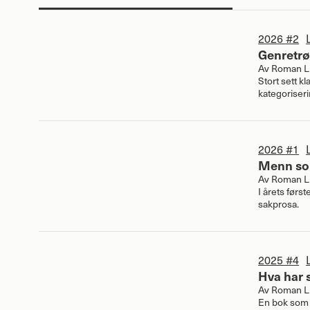
2026 #2
Genretrø
Av
Roman Li
Stort sett k
kategoriser
2026 #1
Menn so
Av
Roman Li
I årets først
sakprosa.
2025 #4
Hva har 
Av
Roman Li
En bok som l