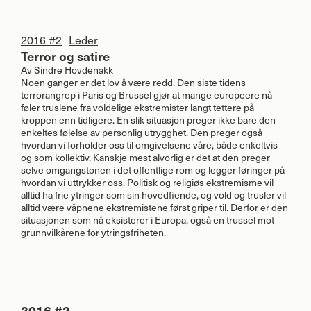
2016 #2
Leder
Terror og satire
Av
Sindre Hovdenakk
Noen ganger er det lov å være redd. Den siste tidens
terrorangrep i Paris og Brussel gjør at mange europeere nå
føler truslene fra voldelige ekstremister langt tettere på
kroppen enn tidligere. En slik situasjon preger ikke bare den
enkeltes følelse av personlig utrygghet. Den preger også
hvordan vi forholder oss til omgivelsene våre, både enkeltvis
og som kollektiv. Kanskje mest alvorlig er det at den preger
selve omgangstonen i det offentlige rom og legger føringer på
hvordan vi uttrykker oss. Politisk og religiøs ekstremisme vil
alltid ha frie ytringer som sin hovedfiende, og vold og trusler vil
alltid være våpnene ekstremistene først griper til. Derfor er den
situasjonen som nå eksisterer i Europa, også en trussel mot
grunnvilkårene for ytringsfriheten.
2016 #2