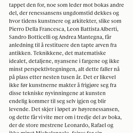
tappet den for, noe som leder mot bokas andre
del, der renessansens ungdomstid dekkes og
hvor tidens kunstnere og arkitekter, slike som
Pierro Della Francesca, Leon Battista Alberti,
Sandro Botticelli og Andrea Mantegna, får
anledning til å restituere den tapte arven fra
antikken. Teknikkene, det matematiske
idealet, detaljene, nyansene i fargene og ikke
minst perspektivtegningen, alt dette faller nå
på plass etter nesten tusen år. Det er likevel
ikke før kunstnerne makter å frigjøre seg fra
disse tekniske nyvinningene at kunsten
endelig kommer til seg selv igjen og blir
levende. Det skjer i løpet av høyrenessansen,
og dette får vi vite mer om i tredje del av boka,
der de store mestrene Leonardo, Rafael og
ikke minst Michelangelo, feires for sin