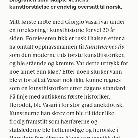
kunstforståelse er endelig oversatt til norsk.
Mitt første møte med Giorgio Vasari var under
en forelesning i kunsthistorie for vel 20 år
siden. Foreleseren fikk et rusk i halsen etter å
ha omtalt opphavsmannen til
Kunstnernes liv
som den moderne tids første kunsthistoriker,
og ble stående og kremte. Var dette uttrykk for
noe annet enn kløe? Etter noen slurker vann
ble vi fortalt at Vasari nok ikke kunne regnes
som en kunsthistoriker etter dagens standard.
På linje med antikkens første historiker,
Herodot, ble Vasari i for stor grad anekdotisk.
Kunstnerne han skrev om ble til tider like
frodig framstilt som hærførerne og
statslederne ble heltemodige og heroiske i
Herodots fortellinger. Noen ganger gikk det