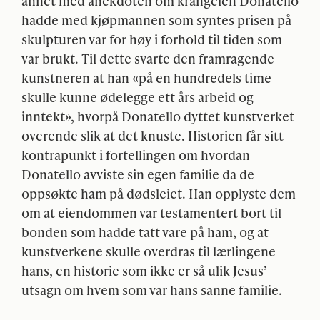
annet med anekdoten om krangelen Donatello
hadde med kjøpmannen som syntes prisen på
skulpturen var for høy i forhold til tiden som
var brukt. Til dette svarte den framragende
kunstneren at han «på en hundredels time
skulle kunne ødelegge ett års arbeid og
inntekt», hvorpå Donatello dyttet kunstverket
overende slik at det knuste. Historien får sitt
kontrapunkt i fortellingen om hvordan
Donatello avviste sin egen familie da de
oppsøkte ham på dødsleiet. Han opplyste dem
om at eiendommen var testamentert bort til
bonden som hadde tatt vare på ham, og at
kunstverkene skulle overdras til lærlingene
hans, en historie som ikke er så ulik Jesus’
utsagn om hvem som var hans sanne familie.