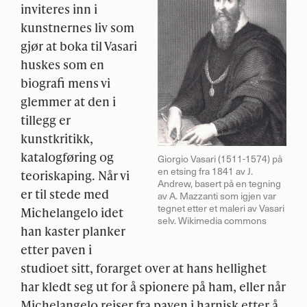
inviteres inn i
kunstnernes liv som
gjør at boka til Vasari
huskes som en
biografi mens vi
glemmer at den i
tillegg er
kunstkritikk,
katalogføring og
Giorgio Vasari (1511-1574) på
en etsing fra 1841 av J.
teoriskaping. Når vi
Andrew, basert på en tegning
er til stede med
av A. Mazzanti som igjen var
tegnet etter et maleri av Vasari
Michelangelo idet
selv. Wikimedia commons
han kaster planker
etter paven i
studioet sitt, forarget over at hans hellighet
har kledt seg ut for å spionere på ham, eller når
Michelangelo reiser fra paven i harnisk etter å