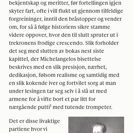
bekjentskap og meritter, før fortellingen igjen
skyter fart, ofte i vill flukt ut gjennom tilfeldige
forgreininger, inntil den bråstopper og vender
om, for så å følge historiens sikre stamme
videre oppover, hvor den til slutt spruter ut i
trekronens frodige crescendo. Slik forholder
det seg med slutten av bokas nest siste
kapittel, der Michelangelos bisettelse
beskrives med en slik presisjon, nærhet,
dedikasjon, følsom realisme og samtidig med
en slik kokende iver og fortvilet sorg at man
under lesingen tar seg selv i å slå ut med
armene for å vifte bort et par litt for
1
nærgående putti
med tutende trompeter.
Det er disse livaktige
partiene hvor vi