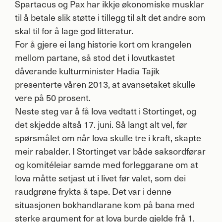
Spartacus og Pax har ikkje økonomiske musklar
til å betale slik støtte i tillegg til alt det andre som
skal til for å lage god litteratur.
For å gjere ei lang historie kort om krangelen
mellom partane, så stod det i lovutkastet
dåverande kulturminister Hadia Tajik
presenterte våren 2013, at avansetaket skulle
vere på 50 prosent.
Neste steg var å få lova vedtatt i Stortinget, og
det skjedde altså 17. juni. Så langt alt vel, før
spørsmålet om når lova skulle tre i kraft, skapte
meir rabalder. I Stortinget var både saksordførar
og komitéleiar samde med forleggarane om at
lova måtte setjast ut i livet før valet, som dei
raudgrøne frykta å tape. Det var i denne
situasjonen bokhandlarane kom på bana med
sterke argument for at lova burde gjelde frå 1.