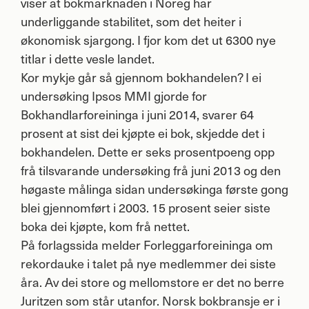
viser at bokmarknaden i Noreg har
underliggande stabilitet, som det heiter i
økonomisk sjargong. I fjor kom det ut 6300 nye
titlar i dette vesle landet.
Kor mykje går så gjennom bokhandelen? I ei
undersøking Ipsos
MMI
gjorde for
Bokhandlarforeininga i juni 2014, svarer 64
prosent at sist dei kjøpte ei bok, skjedde det i
bokhandelen. Dette er seks prosentpoeng opp
frå tilsvarande undersøking frå juni 2013 og den
høgaste målinga sidan undersøkinga første gong
blei gjennomført i 2003. 15 prosent seier siste
boka dei kjøpte, kom frå nettet.
På forlagssida melder Forleggarforeininga om
rekordauke i talet på nye medlemmer dei siste
åra. Av dei store og mellomstore er det no berre
Juritzen som står utanfor. Norsk bokbransje er i