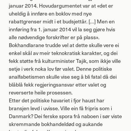
januar 2014. Hovudargumentet var at «det er
uheldig å innføre en boklov med nye
rabattgrenser midt i et budsjettår. […] Men en
innføring fra 1. januar 2014 vil la seg gjøre hvis
alle nødvendige forskrifter er på plass».
Bokhandlarane trudde vel at dette skulle vere ei
enkel skål av meir teknokratisk karakter, og dei
fekk støtte frå kulturminister Tajik, som ikkje ville
setje i verk noka lov før valet. Denne politiske
analfabetismen skulle vise seg å bli fatal då dei
blåblå fekk regjeringsansvar etter valet og
reverserte heile prosessen.
Etter det politiske havariet i fjor haust har
bransjen levd i uvisse. Ville ein få fripris som i
Danmark? Dei ferske spora frå naboen i sør viste
skremmande bokhandeldød og aukande