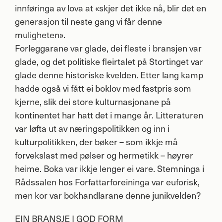
innføringa av lova at «skjer det ikke nå, blir det en
generasjon til neste gang vi får denne
muligheten».
Forleggarane var glade, dei fleste i bransjen var
glade, og det politiske fleirtalet på Stortinget var
glade denne historiske kvelden. Etter lang kamp
hadde også vi fått ei boklov med fastpris som
kjerne, slik dei store kulturnasjonane på
kontinentet har hatt det i mange år. Litteraturen
var løfta ut av næringspolitikken og inn i
kulturpolitikken, der bøker – som ikkje må
forvekslast med pølser og hermetikk – høyrer
heime. Boka var ikkje lenger ei vare. Stemninga i
Rådssalen hos Forfattarforeininga var euforisk,
men kor var bokhandlarane denne junikvelden?
EIN
BRANSJE
I
GOD
FORM