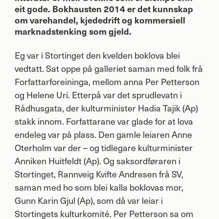
eit gode. Bokhausten 2014 er det kunnskap
om varehandel, kjededrift og kommersiell
marknadstenking som gjeld.
Eg var i Stortinget den kvelden boklova blei
vedtatt. Sat oppe på galleriet saman med folk frå
Forfattarforeininga, mellom anna Per Petterson
og Helene Uri. Etterpå var det sprudlevatn i
Rådhusgata, der kulturminister Hadia Tajik (Ap)
stakk innom. Forfattarane var glade for at lova
endeleg var på plass. Den gamle leiaren Anne
Oterholm var der – og tidlegare kulturminister
Anniken Huitfeldt (Ap). Og saksordføraren i
Stortinget, Rannveig Kvifte Andresen frå SV,
saman med ho som blei kalla boklovas mor,
Gunn Karin Gjul (Ap), som då var leiar i
Stortingets kulturkomité. Per Petterson sa om