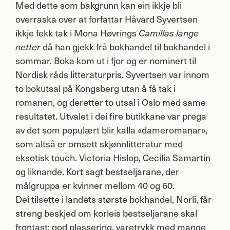
Med dette som bakgrunn kan ein ikkje bli
overraska over at forfattar Håvard Syvertsen
ikkje fekk tak i Mona Høvrings
Camillas lange
netter
då han gjekk frå bokhandel til bokhandel i
sommar. Boka kom ut i fjor og er nominert til
Nordisk råds litteraturpris. Syvertsen var innom
to bokutsal på Kongsberg utan å få tak i
romanen, og deretter to utsal i Oslo med same
resultatet. Utvalet i dei fire butikkane var prega
av det som populært blir kalla «dameromanar»,
som altså er omsett skjønnlitteratur med
eksotisk touch. Victoria Hislop, Cecilia Samartin
og liknande. Kort sagt bestseljarane, der
målgruppa er kvinner mellom 40 og 60.
Dei tilsette i landets største bokhandel, Norli, får
streng beskjed om korleis bestseljarane skal
frontast: god plassering, varetrykk med mange