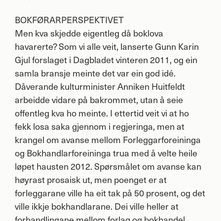
BOKFØRARPERSPEKTIVET
Men kva skjedde eigentleg då boklova
havarerte? Som vi alle veit, lanserte Gunn Karin
Gjul forslaget i Dagbladet vinteren 2011, og ein
samla bransje meinte det var ein god idé.
Dåverande kulturminister Anniken Huitfeldt
arbeidde vidare på bakrommet, utan å seie
offentleg kva ho meinte. I ettertid veit vi at ho
fekk losa saka gjennom i regjeringa, men at
krangel om avanse mellom Forleggarforeininga
og Bokhandlarforeininga trua med å velte heile
løpet hausten 2012. Spørsmålet om avanse kan
høyrast prosaisk ut, men poenget er at
forleggarane ville ha eit tak på 50 prosent, og det
ville ikkje bokhandlarane. Dei ville heller at
forhandlingane mellom forlag og bokhandel