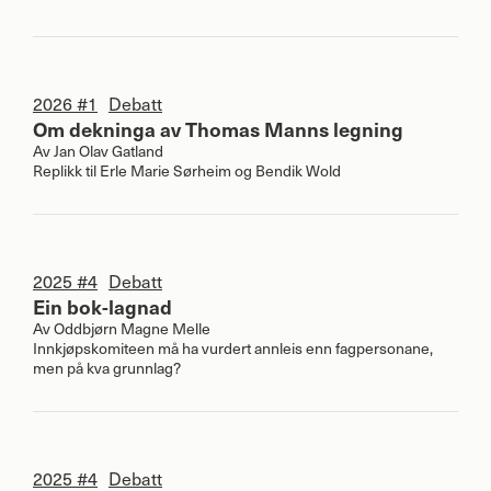
2026 #1
Debatt
Om dekninga av Thomas Manns legning
Av
Jan Olav Gatland
Replikk til Erle Marie Sørheim og Bendik Wold
2025 #4
Debatt
Ein bok-lagnad
Av
Oddbjørn Magne Melle
Innkjøpskomiteen må ha vurdert annleis enn fagpersonane,
men på kva grunnlag?
2025 #4
Debatt