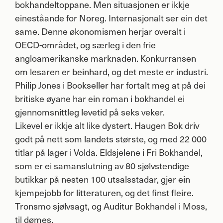
bokhandeltoppane. Men situasjonen er ikkje
eineståande for Noreg. Internasjonalt ser ein det
same. Denne økonomismen herjar overalt i
OECD
-området, og særleg i den frie
angloamerikanske marknaden. Konkurransen
om lesaren er beinhard, og det meste er industri.
Philip Jones i Bookseller har fortalt meg at på dei
britiske øyane har ein roman i bokhandel ei
gjennomsnittleg levetid på seks veker.
Likevel er ikkje alt like dystert. Haugen Bok driv
godt på nett som landets største, og med 22 000
titlar på lager i Volda. Eldsjelene i Fri Bokhandel,
som er ei samanslutning av 80 sjølvstendige
butikkar på nesten 100 utsalsstadar, gjer ein
kjempejobb for litteraturen, og det finst fleire.
Tronsmo sjølvsagt, og Auditur Bokhandel i Moss,
til dømes.