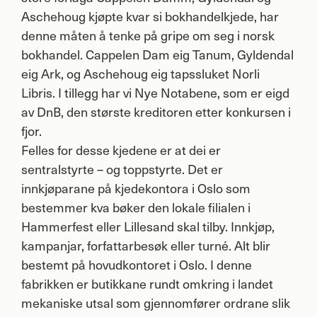
Aschehoug kjøpte kvar si bokhandelkjede, har
denne måten å tenke på gripe om seg i norsk
bokhandel. Cappelen Dam eig Tanum, Gyldendal
eig Ark, og Aschehoug eig tapssluket Norli
Libris. I tillegg har vi Nye Notabene, som er eigd
av DnB, den største kreditoren etter konkursen i
fjor.
Felles for desse kjedene er at dei er
sentralstyrte – og toppstyrte. Det er
innkjøparane på kjedekontora i Oslo som
bestemmer kva bøker den lokale filialen i
Hammerfest eller Lillesand skal tilby. Innkjøp,
kampanjar, forfattarbesøk eller turné. Alt blir
bestemt på hovudkontoret i Oslo. I denne
fabrikken er butikkane rundt omkring i landet
mekaniske utsal som gjennomfører ordrane slik