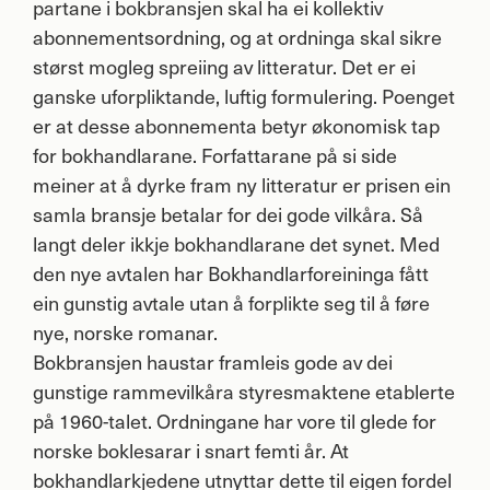
partane i bokbransjen skal ha ei kollektiv
abonnementsordning, og at ordninga skal sikre
størst mogleg spreiing av litteratur. Det er ei
ganske uforpliktande, luftig formulering. Poenget
er at desse abonnementa betyr økonomisk tap
for bokhandlarane. Forfattarane på si side
meiner at å dyrke fram ny litteratur er prisen ein
samla bransje betalar for dei gode vilkåra. Så
langt deler ikkje bokhandlarane det synet. Med
den nye avtalen har Bokhandlarforeininga fått
ein gunstig avtale utan å forplikte seg til å føre
nye, norske romanar.
Bokbransjen haustar framleis gode av dei
gunstige rammevilkåra styresmaktene etablerte
på 1960-talet. Ordningane har vore til glede for
norske boklesarar i snart femti år. At
bokhandlarkjedene utnyttar dette til eigen fordel