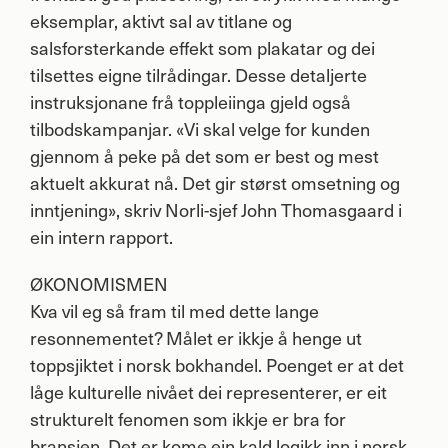
eksemplar, aktivt sal av titlane og
salsforsterkande effekt som plakatar og dei
tilsettes eigne tilrådingar. Desse detaljerte
instruksjonane frå toppleiinga gjeld også
tilbodskampanjar. «Vi skal velge for kunden
gjennom å peke på det som er best og mest
aktuelt akkurat nå. Det gir størst omsetning og
inntjening», skriv Norli-sjef John Thomasgaard i
ein intern rapport.
ØKONOMISMEN
Kva vil eg så fram til med dette lange
resonnementet? Målet er ikkje å henge ut
toppsjiktet i norsk bokhandel. Poenget er at det
låge kulturelle nivået dei representerer, er eit
strukturelt fenomen som ikkje er bra for
bransjen. Det er kome ein kald logikk inn i norsk