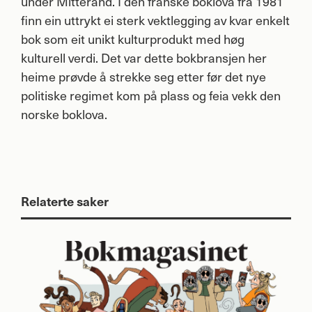
under Mitterand. I den franske boklova frå 1981
finn ein uttrykt ei sterk vektlegging av kvar enkelt
bok som eit unikt kulturprodukt med høg
kulturell verdi. Det var dette bokbransjen her
heime prøvde å strekke seg etter før det nye
politiske regimet kom på plass og feia vekk den
norske boklova.
Relaterte saker