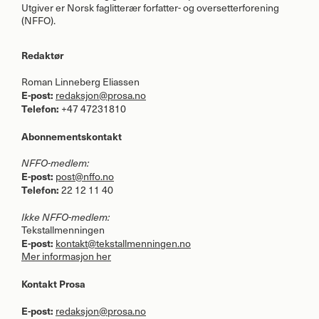
Utgiver er Norsk faglitterær forfatter- og oversetterforening
(
NFFO
).
Redaktør
Roman Linneberg Eliassen
E-post:
redaksjon@prosa.no
Telefon:
+47 47231810
Abonnementskontakt
NFFO
-medlem:
E-post:
post@nffo.no
Telefon:
22 12 11 40
Ikke
NFFO
-medlem:
Tekstallmenningen
E-post:
kontakt@tekstallmenningen.no
Mer informasjon her
Kontakt Prosa
E-post:
redaksjon@prosa.no