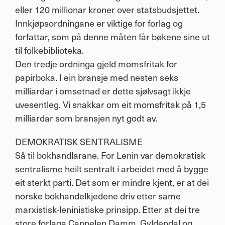
eller 120 millionar kroner over statsbudsjettet.
Innkjøpsordningane er viktige for forlag og
forfattar, som på denne måten får bøkene sine ut
til folkebiblioteka.
Den tredje ordninga gjeld momsfritak for
papirboka. I ein bransje med nesten seks
milliardar i omsetnad er dette sjølvsagt ikkje
uvesentleg. Vi snakkar om eit momsfritak på 1,5
milliardar som bransjen nyt godt av.
DEMOKRATISK
SENTRALISME
Så til bokhandlarane. For Lenin var demokratisk
sentralisme heilt sentralt i arbeidet med å bygge
eit sterkt parti. Det som er mindre kjent, er at dei
norske bokhandelkjedene driv etter same
marxistisk-leninistiske prinsipp. Etter at dei tre
store forlaga Cappelen Damm, Gyldendal og