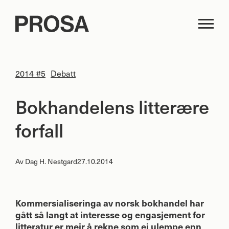
2014 #5
Debatt
Bokhandelens litterære
forfall
Av
Dag H. Nestgard
27.10.2014
Kommersialiseringa av norsk bokhandel har
gått så langt at interesse og engasjement for
litteratur er meir å rekne som ei ulempe enn