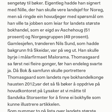
sengetøy til bøker. Eigentleg hadde han signert
med Nille, der han skulle vere landsjef for Noreg,
men så ringde ein hovudjeger med spørsmål om
han ville ta jobben som leiar for landets største
bokhandel, som er eigd av Aschehoug (51
prosent) og Norgesgruppen (49 prosent).
Gamlesjefen, trønderen Nils Sund, som hadde
bakgrunn frå Skeidar, var på veg ut. Han skulle
byrje i målarfirmaet Malorama. Thomasgaard
sa først nei fleire gonger, før han endeleg svarte
ja. Då Bok & samfunn skulle portrettere
Thomasgaard som landets nye bokhandelkonge
hausten 2012,var det så få bøker å oppdrive på
hovudkontoret på Lysaker at vi måtte til
Sandvika Storsenter for å finne ei bokhylle som
kunne illustrere artikkelen.
Som nummer to på lista over landets største