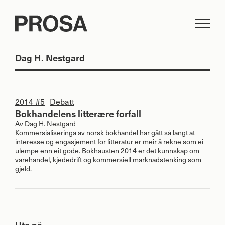
Dag H. Nestgard
2014 #5
Debatt
Bokhandelens litterære forfall
Av
Dag H. Nestgard
Kommersialiseringa av norsk bokhandel har gått så langt at
interesse og engasjement for litteratur er meir å rekne som ei
ulempe enn eit gode. Bokhausten 2014 er det kunnskap om
varehandel, kjededrift og kommersiell marknadstenking som
gjeld.
Ute nå