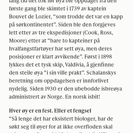
lang tid det tok før øya ble oppdaget fra den
første gang ble skimtet i 1739 av kaptein
Bouvet de Lozier, “som trodde det var en kapp
på sørkontinentet”. Siden ble den forgjeves
lett etter av tre ekspedisjoner (Cook, Ross,
Moore) etter at “bare to kapteiner på
hvalfangstfartøyer har sett øya, men deres
posisjoner er klart avvikende”. Først i 1898
lykkes det et tysk skip, Valdivia, å gjenfinne
den steile øya “i sin ville prakt”. Schalanskys
beretning om oppdagelsen er innforlivet
nydelig. Siden 1930 er den ubebodde isbreøya
administrert av Norge. En norsk isbit!
Hver øy er en fest. Eller et fengsel
“Så lenge det har eksistert biologer, har de
søkt seg til øyer for at ikke overfloden skal