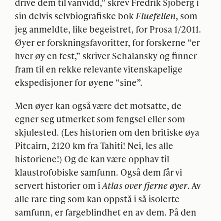
drive dem til vanvidd,” skrev Fredrik Sjöberg i
sin delvis selvbiografiske bok
Fluefellen
, som
jeg anmeldte, like begeistret, for Prosa 1/2011.
Øyer er forskningsfavoritter, for forskerne “er
hver øy en fest,” skriver Schalansky og finner
fram til en rekke relevante vitenskapelige
ekspedisjoner for øyene “sine”.
Men øyer kan også være det motsatte, de
egner seg utmerket som fengsel eller som
skjulested. (Les historien om den britiske øya
Pitcairn, 2120 km fra Tahiti! Nei, les alle
historiene!) Og de kan være opphav til
klaustrofobiske samfunn. Også dem får vi
servert historier om i
Atlas over fjerne øyer
. Av
alle rare ting som kan oppstå i så isolerte
samfunn, er fargeblindhet en av dem. På den