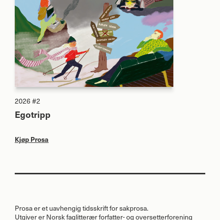
2026 #2
Egotripp
Kjøp Prosa
Prosa er et uavhengig tidsskrift for sakprosa.
Utgiver er Norsk faglitterær forfatter- og oversetterforening