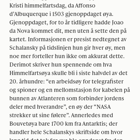
Kristi himmelfartsdag, da Affonso
d’Albuquerque i 1503 gjenoppdaget øya.
Gjenoppdaget, for to år tidligere hadde Joao
da Nova kommet dit, men uten å sette den på
kartet. Informasjonen er presist nedtegnet av
Schalansky på tidslinjen hun gir hver øy, men
noe mer forteller hun ikke om akkurat dette.
Derimot skriver hun spennende om hva
Himmelfartsøya skulle bli i siste halvdel av det
20. århundre: “en arbeidsøy for telegrafister
og spioner og en mellomstasjon for kabelen på
bunnen av Atlanteren som forbinder jordens
deler med hverandre”, en øy der “
NASA
strekker ut sine følere”. Annerledes med
Bouvetøya bare 1700 km fra Antarktis; der
handler hele Schalanskys skriftside om hvor