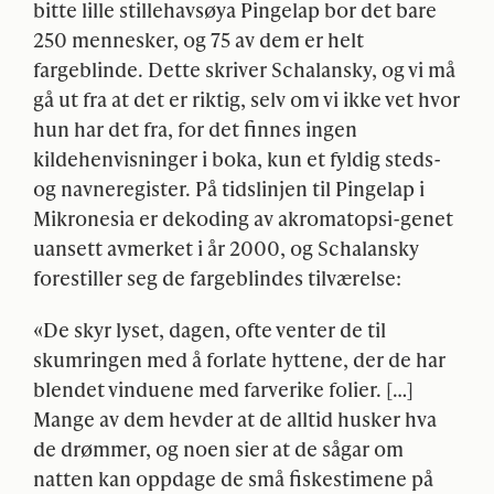
bitte lille stillehavsøya Pingelap bor det bare
250 mennesker, og 75 av dem er helt
fargeblinde. Dette skriver Schalansky, og vi må
gå ut fra at det er riktig, selv om vi ikke vet hvor
hun har det fra, for det finnes ingen
kildehenvisninger i boka, kun et fyldig steds-
og navneregister. På tidslinjen til Pingelap i
Mikronesia er dekoding av akromatopsi-genet
uansett avmerket i år 2000, og Schalansky
forestiller seg de fargeblindes tilværelse:
«De skyr lyset, dagen, ofte venter de til
skumringen med å forlate hyttene, der de har
blendet vinduene med farverike folier. […]
Mange av dem hevder at de alltid husker hva
de drømmer, og noen sier at de sågar om
natten kan oppdage de små fiskestimene på