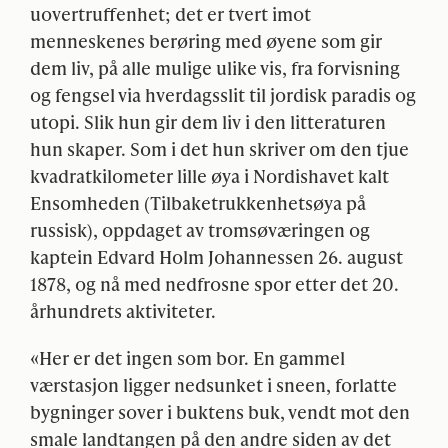
uovertruffenhet; det er tvert imot
menneskenes berøring med øyene som gir
dem liv, på alle mulige ulike vis, fra forvisning
og fengsel via hverdagsslit til jordisk paradis og
utopi. Slik hun gir dem liv i den litteraturen
hun skaper. Som i det hun skriver om den tjue
kvadratkilometer lille øya i Nordishavet kalt
Ensomheden (Tilbaketrukkenhetsøya på
russisk), oppdaget av tromsøværingen og
kaptein Edvard Holm Johannessen 26. august
1878, og nå med nedfrosne spor etter det 20.
århundrets aktiviteter.
«Her er det ingen som bor. En gammel
værstasjon ligger nedsunket i sneen, forlatte
bygninger sover i buktens buk, vendt mot den
smale landtangen på den andre siden av det