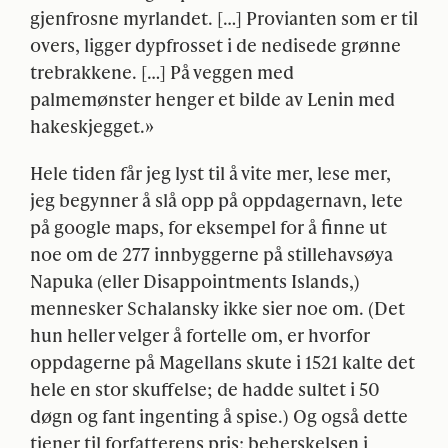
gjenfrosne myrlandet. […] Provianten som er til
overs, ligger dypfrosset i de nedisede grønne
trebrakkene. […] På veggen med
palmemønster henger et bilde av Lenin med
hakeskjegget.»
Hele tiden får jeg lyst til å vite mer, lese mer,
jeg begynner å slå opp på oppdagernavn, lete
på google maps, for eksempel for å finne ut
noe om de 277 innbyggerne på stillehavsøya
Napuka (eller Disappointments Islands,)
mennesker Schalansky ikke sier noe om. (Det
hun heller velger å fortelle om, er hvorfor
oppdagerne på Magellans skute i 1521 kalte det
hele en stor skuffelse; de hadde sultet i 50
døgn og fant ingenting å spise.) Og også dette
tjener til forfatterens pris: beherskelsen i