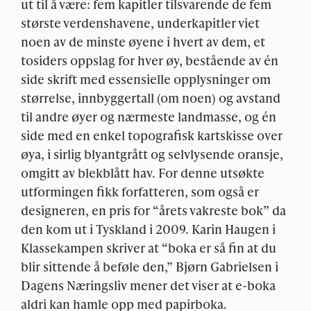
ut til å være: fem kapitler tilsvarende de fem
største verdenshavene, underkapitler viet
noen av de minste øyene i hvert av dem, et
tosiders oppslag for hver øy, bestående av én
side skrift med essensielle opplysninger om
størrelse, innbyggertall (om noen) og avstand
til andre øyer og nærmeste landmasse, og én
side med en enkel topografisk kartskisse over
øya, i sirlig blyantgrått og selvlysende oransje,
omgitt av blekblått hav. For denne utsøkte
utformingen fikk forfatteren, som også er
designeren, en pris for “årets vakreste bok” da
den kom ut i Tyskland i 2009. Karin Haugen i
Klassekampen skriver at “boka er så fin at du
blir sittende å beføle den,” Bjørn Gabrielsen i
Dagens Næringsliv mener det viser at e-boka
aldri kan hamle opp med papirboka.