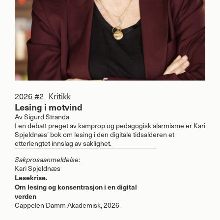
2026 #2
Kritikk
Lesing i motvind
Av
Sigurd Stranda
I en debatt preget av kamprop og pedagogisk alarmisme er Kari
Spjeldnæs’ bok om lesing i den digitale tidsalderen et
etterlengtet innslag av saklighet.
:
Sakprosaanmeldelse
Kari Spjeldnæs
Lesekrise.
Om lesing og konsentrasjon i en digital
verden
Cappelen Damm Akademisk, 2026