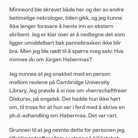
Minneord ble skrevet både her og der av andre
betimelige nekrologer, tiden gikk, og jeg kunne
ikke lenger forsvare å hente inn en ekstern
skribent. Jeg er klar over at å nedtegne det som
ligger umiddelbart bak pannebrasken ikke blir
bra. Men jeg ble nødt til å spørre meg selv: Hva
minnes
om Jürgen Habermas?
du
Jeg minnes at jeg snakket med en person
mellom reolene på Cambridge University
Library. Jeg prøvde å si noe om «herrschaftfreier
Diskurs», på engelsk. Det hadde hun ikke hørt
om, til tross for at hun var i ferd med å skrive en
ph.d.-avhandling om Habermas. Det var rart.
Grunnen til at jeg nevnte dette for personen jeg
tilfeldigvis traff mellom reolene på biblioteket –