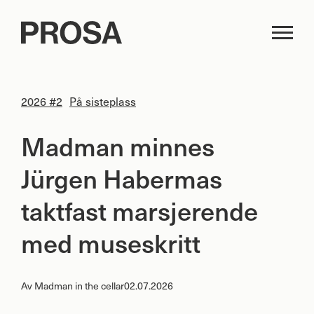
2026 #2
På sisteplass
Madman minnes
Jürgen Habermas
taktfast marsjerende
med museskritt
Av
Madman in the cellar
02.07.2026