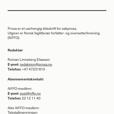
Prosa er et uavhengig tidsskrift for sakprosa.
Utgiver er Norsk faglitterær forfatter- og oversetterforening
(
NFFO
).
Redaktør
Roman Linneberg Eliassen
E-post:
redaksjon@prosa.no
Telefon:
+47 47231810
Abonnementskontakt
NFFO
-medlem:
E-post:
post@nffo.no
Telefon:
22 12 11 40
Ikke
NFFO
-medlem:
Tekstallmenningen