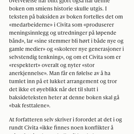
overveielse har blitt gjort også når denne
boken om smiens historie skulle utgis. I
teksten på baksiden av boken fortelles det om
«medarbeiderne» i Civita som «produserer
meningsinnlegg og utredninger på løpende
bånd», lar «sine stemmer bli hørt i både nye og
gamle medier» og «skolerer nye generasjoner i
selvstendig tenkning», og om et Civita som er
«respektert» overalt og nyter «stor
anerkjennelse». Man får en følelse av å ha
tumlet inn på et lukket arrangement og tror
det ikke et øyeblikk når det til slutt i
baksideteksten heter at denne boken skal gå
«bak festtalene».
At forfatteren selv skriver i forordet at det i og
rundt Civita «ikke finnes noen konflikter å