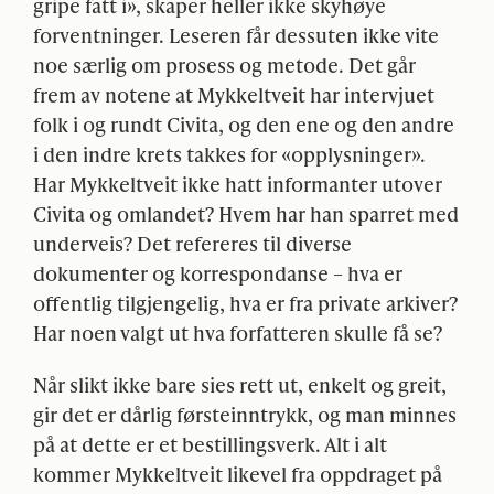
gripe fatt i», skaper heller ikke skyhøye
forventninger. Leseren får dessuten ikke vite
noe særlig om prosess og metode. Det går
frem av notene at Mykkeltveit har intervjuet
folk i og rundt Civita, og den ene og den andre
i den indre krets takkes for «opplysninger».
Har Mykkeltveit ikke hatt informanter utover
Civita og omlandet? Hvem har han sparret med
underveis? Det refereres til diverse
dokumenter og korrespondanse – hva er
offentlig tilgjengelig, hva er fra private arkiver?
Har noen valgt ut hva forfatteren skulle få se?
Når slikt ikke bare sies rett ut, enkelt og greit,
gir det er dårlig førsteinntrykk, og man minnes
på at dette er et bestillingsverk. Alt i alt
kommer Mykkeltveit likevel fra oppdraget på