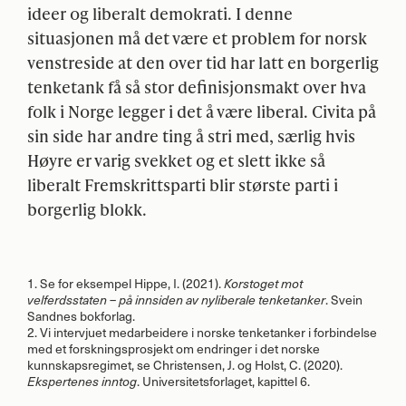
ideer og liberalt demokrati. I denne
situasjonen må det være et problem for norsk
venstreside at den over tid har latt en borgerlig
tenketank få så stor definisjonsmakt over hva
folk i Norge legger i det å være liberal. Civita på
sin side har andre ting å stri med, særlig hvis
Høyre er varig svekket og et slett ikke så
liberalt Fremskrittsparti blir største parti i
borgerlig blokk.
1. Se for eksempel Hippe, I. (2021).
Korstoget mot
velferdsstaten – på innsiden av nyliberale tenketanker
. Svein
Sandnes bokforlag.
2. Vi intervjuet medarbeidere i norske tenketanker i forbindelse
med et forskningsprosjekt om endringer i det norske
kunnskapsregimet, se Christensen, J. og Holst, C. (2020).
Ekspertenes inntog
. Universitetsforlaget, kapittel 6.