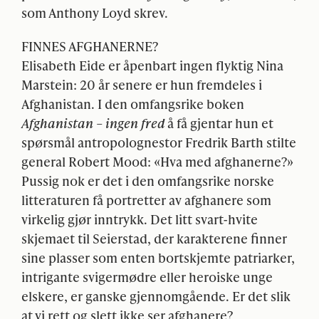
som Anthony Loyd skrev.
FINNES
AFGHANERNE
?
Elisabeth Eide er åpenbart ingen flyktig Nina
Marstein: 20 år senere er hun fremdeles i
Afghanistan. I den omfangsrike boken
Afghanistan – ingen fred
å få gjentar hun et
spørsmål antropolognestor Fredrik Barth stilte
general Robert Mood: «Hva med afghanerne?»
Pussig nok er det i den omfangsrike norske
litteraturen få portretter av afghanere som
virkelig gjør inntrykk. Det litt svart-hvite
skjemaet til Seierstad, der karakterene finner
sine plasser som enten bortskjemte patriarker,
intrigante svigermødre eller heroiske unge
elskere, er ganske gjennomgående. Er det slik
at vi rett og slett ikke ser afghanere?