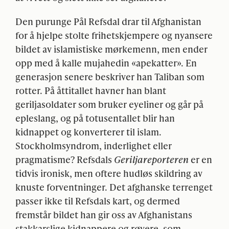
Den purunge Pål Refsdal drar til Afghanistan
for å hjelpe stolte frihetskjempere og nyansere
bildet av islamistiske mørkemenn, men ender
opp med å kalle mujahedin «apekatter». En
generasjon senere beskriver han Taliban som
rotter. På åttitallet havner han blant
geriljasoldater som bruker eyeliner og går på
epleslang, og på totusentallet blir han
kidnappet og konverterer til islam.
Stockholmsyndrom, inderlighet eller
pragmatisme? Refsdals
Geriljareporteren
er en
tidvis ironisk, men oftere hudløs skildring av
knuste forventninger. Det afghanske terrenget
passer ikke til Refsdals kart, og dermed
fremstår bildet han gir oss av Afghanistans
stakkarslige kidnappere og røvere, som