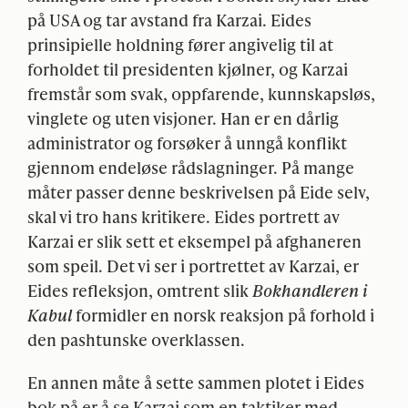
på
USA
og tar avstand fra Karzai. Eides
prinsipielle holdning fører angivelig til at
forholdet til presidenten kjølner, og Karzai
fremstår som svak, oppfarende, kunnskapsløs,
vinglete og uten visjoner. Han er en dårlig
administrator og forsøker å unngå konflikt
gjennom endeløse rådslagninger. På mange
måter passer denne beskrivelsen på Eide selv,
skal vi tro hans kritikere. Eides portrett av
Karzai er slik sett et eksempel på afghaneren
som speil. Det vi ser i portrettet av Karzai, er
Eides refleksjon, omtrent slik
Bokhandleren i
Kabul
formidler en norsk reaksjon på forhold i
den pashtunske overklassen.
En annen måte å sette sammen plotet i Eides
bok på er å se Karzai som en taktiker med