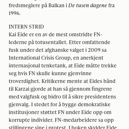
fredsmeglere på Balkan i
De tusen dagene
fra
1996.
INTERN
STRID
Kai Eide er en av de mest omstridte FN-
lederne på totusentallet. Etter omfattende
fusk under det afghanske valget i 2009 sa
International Crisis Group, en anerkjent
internasjonal tenketank, at Eide måtte trekke
seg hvis FN skulle kunne gjenvinne
troverdighet. Kritikerne mente at Eides bånd
til Karzai gjorde at han så gjennom fingrene
med valgfusk og bidro til å sikre presidentens
gjenvalg. I stedet for å bygge demokratiske
institusjoner støttet FN under Eide opp om
korrupte individer. FN-medarbeidere sa opp
stillingene sine i protest. I boken skylder Eide