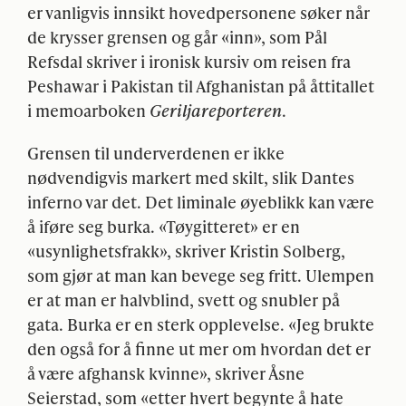
er vanligvis innsikt hovedpersonene søker når
de krysser grensen og går «inn», som Pål
Refsdal skriver i ironisk kursiv om reisen fra
Peshawar i Pakistan til Afghanistan på åttitallet
i memoarboken
Geriljareporteren
.
Grensen til underverdenen er ikke
nødvendigvis markert med skilt, slik Dantes
inferno var det. Det liminale øyeblikk kan være
å iføre seg burka. «Tøygitteret» er en
«usynlighetsfrakk», skriver Kristin Solberg,
som gjør at man kan bevege seg fritt. Ulempen
er at man er halvblind, svett og snubler på
gata. Burka er en sterk opplevelse. «Jeg brukte
den også for å finne ut mer om hvordan det er
å være afghansk kvinne», skriver Åsne
Seierstad, som «etter hvert begynte å hate