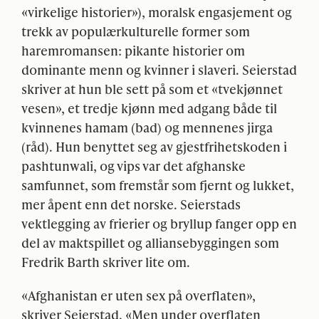
«virkelige historier»), moralsk engasjement og
trekk av populærkulturelle former som
haremromansen: pikante historier om
dominante menn og kvinner i slaveri. Seierstad
skriver at hun ble sett på som et «tvekjønnet
vesen», et tredje kjønn med adgang både til
kvinnenes hamam (bad) og mennenes jirga
(råd). Hun benyttet seg av gjestfrihetskoden i
pashtunwali, og vips var det afghanske
samfunnet, som fremstår som fjernt og lukket,
mer åpent enn det norske. Seierstads
vektlegging av frierier og bryllup fanger opp en
del av maktspillet og alliansebyggingen som
Fredrik Barth skriver lite om.
«Afghanistan er uten sex på overflaten»,
skriver Seierstad. «Men under overflaten