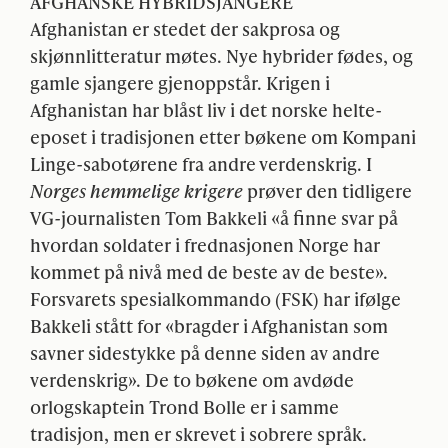
AFGHANSKE
HYBRIDSJANGERE
Afghanistan er stedet der sakprosa og
skjønnlitteratur møtes. Nye hybrider fødes, og
gamle sjangere gjenoppstår. Krigen i
Afghanistan har blåst liv i det norske helte-
eposet i tradisjonen etter bøkene om Kompani
Linge-sabotørene fra andre verdenskrig. I
Norges hemmelige krigere
prøver den tidligere
VG-journalisten Tom Bakkeli «å finne svar på
hvordan soldater i frednasjonen Norge har
kommet på nivå med de beste av de beste».
Forsvarets spesialkommando (
FSK
) har ifølge
Bakkeli stått for «bragder i Afghanistan som
savner sidestykke på denne siden av andre
verdenskrig». De to bøkene om avdøde
orlogskaptein Trond Bolle er i samme
tradisjon, men er skrevet i sobrere språk.