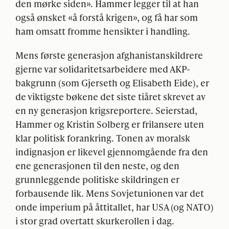
den mørke siden». Hammer legger til at han
også ønsket «å forstå krigen», og få har som
ham omsatt fromme hensikter i handling.
Mens første generasjon afghanistanskildrere
gjerne var solidaritetsarbeidere med
AKP
-
bakgrunn (som Gjerseth og Elisabeth Eide), er
de viktigste bøkene det siste tiåret skrevet av
en ny generasjon krigsreportere. Seierstad,
Hammer og Kristin Solberg er frilansere uten
klar politisk forankring. Tonen av moralsk
indignasjon er likevel gjennomgående fra den
ene generasjonen til den neste, og den
grunnleggende politiske skildringen er
forbausende lik. Mens Sovjetunionen var det
onde imperium på åttitallet, har
USA
(og
NATO
)
i stor grad overtatt skurkerollen i dag.