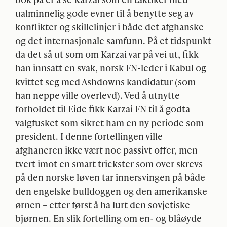
ualminnelig gode evner til å benytte seg av
konflikter og skillelinjer i både det afghanske
og det internasjonale samfunn. På et tidspunkt
da det så ut som om Karzai var på vei ut, fikk
han innsatt en svak, norsk FN-leder i Kabul og
kvittet seg med Ashdowns kandidatur (som
han neppe ville overlevd). Ved å utnytte
forholdet til Eide fikk Karzai FN til å godta
valgfusket som sikret ham en ny periode som
president. I denne fortellingen ville
afghaneren ikke vært noe passivt offer, men
tvert imot en smart trickster som over skrevs
på den norske løven tar innersvingen på både
den engelske bulldoggen og den amerikanske
ørnen – etter først å ha lurt den sovjetiske
bjørnen. En slik fortelling om en- og blåøyde