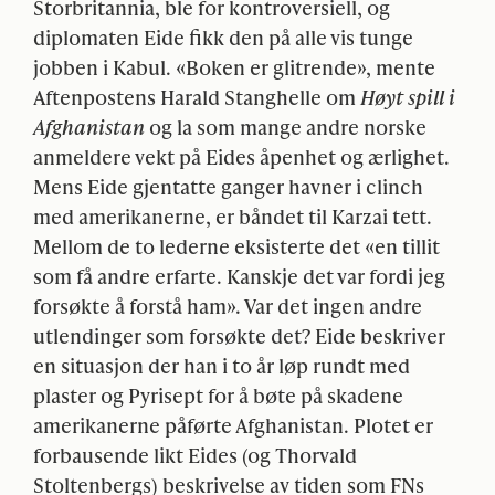
Storbritannia, ble for kontroversiell, og
diplomaten Eide fikk den på alle vis tunge
jobben i Kabul. «Boken er glitrende», mente
Aftenpostens Harald Stanghelle om
Høyt spill i
Afghanistan
og la som mange andre norske
anmeldere vekt på Eides åpenhet og ærlighet.
Mens Eide gjentatte ganger havner i clinch
med amerikanerne, er båndet til Karzai tett.
Mellom de to lederne eksisterte det «en tillit
som få andre erfarte. Kanskje det var fordi jeg
forsøkte å forstå ham». Var det ingen andre
utlendinger som forsøkte det? Eide beskriver
en situasjon der han i to år løp rundt med
plaster og Pyrisept for å bøte på skadene
amerikanerne påførte Afghanistan. Plotet er
forbausende likt Eides (og Thorvald
Stoltenbergs) beskrivelse av tiden som FNs