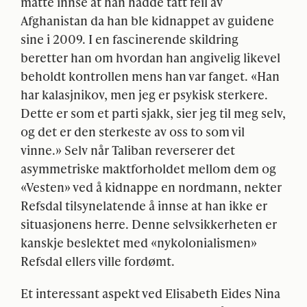
måtte innse at han hadde tatt feil av
Afghanistan da han ble kidnappet av guidene
sine i 2009. I en fascinerende skildring
beretter han om hvordan han angivelig likevel
beholdt kontrollen mens han var fanget. «Han
har kalasjnikov, men jeg er psykisk sterkere.
Dette er som et parti sjakk, sier jeg til meg selv,
og det er den sterkeste av oss to som vil
vinne.» Selv når Taliban reverserer det
asymmetriske maktforholdet mellom dem og
«Vesten» ved å kidnappe en nordmann, nekter
Refsdal tilsynelatende å innse at han ikke er
situasjonens herre. Denne selvsikkerheten er
kanskje beslektet med «nykolonialismen»
Refsdal ellers ville fordømt.
Et interessant aspekt ved Elisabeth Eides Nina