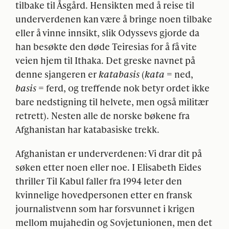
tilbake til Åsgård. Hensikten med å reise til
underverdenen kan være å bringe noen tilbake
eller å vinne innsikt, slik Odyssevs gjorde da
han besøkte den døde Teiresias for å få vite
veien hjem til Ithaka. Det greske navnet på
denne sjangeren er
katabasis
(
kata
= ned,
basis
= ferd, og treffende nok betyr ordet ikke
bare nedstigning til helvete, men også militær
retrett). Nesten alle de norske bøkene fra
Afghanistan har katabasiske trekk.
Afghanistan er underverdenen: Vi drar dit på
søken etter noen eller noe. I Elisabeth Eides
thriller Til Kabul faller fra 1994 leter den
kvinnelige hovedpersonen etter en fransk
journalistvenn som har forsvunnet i krigen
mellom mujahedin og Sovjetunionen, men det