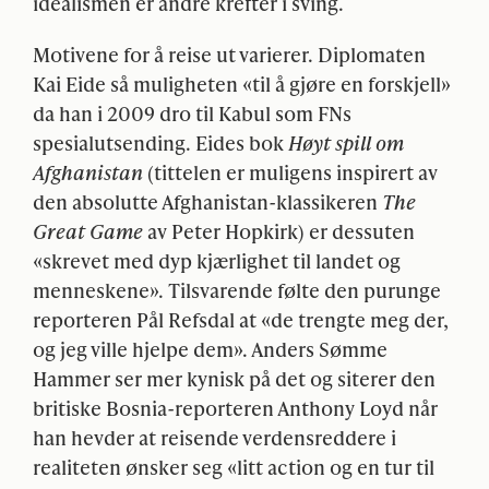
idealismen er andre krefter i sving.
Motivene for å reise ut varierer. Diplomaten
Kai Eide så muligheten «til å gjøre en forskjell»
da han i 2009 dro til Kabul som FNs
spesialutsending. Eides bok
Høyt spill om
Afghanistan
(tittelen er muligens inspirert av
den absolutte Afghanistan-klassikeren
The
Great Game
av Peter Hopkirk) er dessuten
«skrevet med dyp kjærlighet til landet og
menneskene». Tilsvarende følte den purunge
reporteren Pål Refsdal at «de trengte meg der,
og jeg ville hjelpe dem». Anders Sømme
Hammer ser mer kynisk på det og siterer den
britiske Bosnia-reporteren Anthony Loyd når
han hevder at reisende verdensreddere i
realiteten ønsker seg «litt action og en tur til