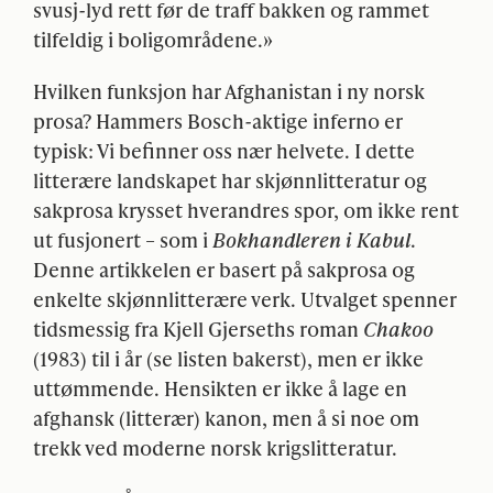
svusj-lyd rett før de traff bakken og rammet
tilfeldig i boligområdene.»
Hvilken funksjon har Afghanistan i ny norsk
prosa? Hammers Bosch-aktige inferno er
typisk: Vi befinner oss nær helvete. I dette
litterære landskapet har skjønnlitteratur og
sakprosa krysset hverandres spor, om ikke rent
ut fusjonert – som i
Bokhandleren i Kabul
.
Denne artikkelen er basert på sakprosa og
enkelte skjønnlitterære verk. Utvalget spenner
tidsmessig fra Kjell Gjerseths roman
Chakoo
(1983) til i år (se listen bakerst), men er ikke
uttømmende. Hensikten er ikke å lage en
afghansk (litterær) kanon, men å si noe om
trekk ved moderne norsk krigslitteratur.