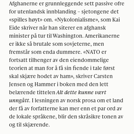
Afghanerne er grunnleggende sett passive ofre
for utenlandsk innblanding – sjetongene det
«spilles høyt» om. «Nykolonialisme», som Kai
Eide skriver når han siterer en afghansk
minister på tur til Washington. Amerikanerne
er ikke så brutale som sovjeterne, men
fremstår som enda dummere. «NATO er
fortsatt tilhenger av den eiendommelige
teorien at man for å få sin fiende i tale først
skal skjære hodet av ham», skriver Carsten
Jensen og Hammer i boken med den lett
belærende tittelen
Alt dette kunne vært
unngått
. I lesningen av norsk prosa om et land
der få av forfatterne kan mer enn et par ord av
de lokale språkene, blir den skråsikre tonen av
og til skjærende.