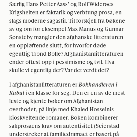
Særlig Hans Petter Aass’ og Rolf Widerøes
Krigshelten er faktarik og verbtung prosa, en
slags moderne sagastil. Til forskjell fra bøkene
av og om for eksempel Max Manus og Gunnar
Sønsteby mangler den afghanske litteraturen
en oppløftende slutt, for hvorfor døde
egentlig Trond Bolle? Afghanistanlitteraturen
ender oftest opp i pessimisme og tvil. Hva
skulle vi egentlig der? Var det verdt det?
I afghanistanlitteraturen er
Bokhandleren i
Kabul
i en klasse for seg. Den er en av de mest
leste og kjente bøker om Afghanistan
overhodet, på linje med Khaled Hosseinis
kioskveltende romaner. Boken kombinerer
sakprosaens krav om autentisitet (Seierstad
understreker at familiedramaet er basert på