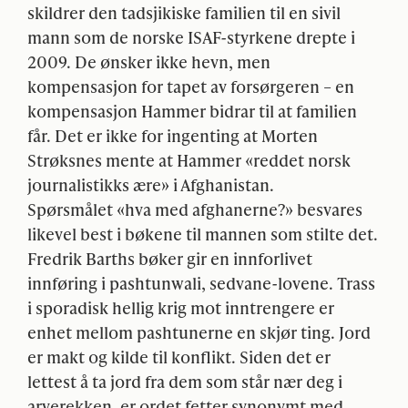
skildrer den tadsjikiske familien til en sivil
mann som de norske
ISAF
-styrkene drepte i
2009. De ønsker ikke hevn, men
kompensasjon for tapet av forsørgeren – en
kompensasjon Hammer bidrar til at familien
får. Det er ikke for ingenting at Morten
Strøksnes mente at Hammer «reddet norsk
journalistikks ære» i Afghanistan.
Spørsmålet «hva med afghanerne?» besvares
likevel best i bøkene til mannen som stilte det.
Fredrik Barths bøker gir en innforlivet
innføring i pashtunwali, sedvane-lovene. Trass
i sporadisk hellig krig mot inntrengere er
enhet mellom pashtunerne en skjør ting. Jord
er makt og kilde til konflikt. Siden det er
lettest å ta jord fra dem som står nær deg i
arverekken, er ordet fetter synonymt med