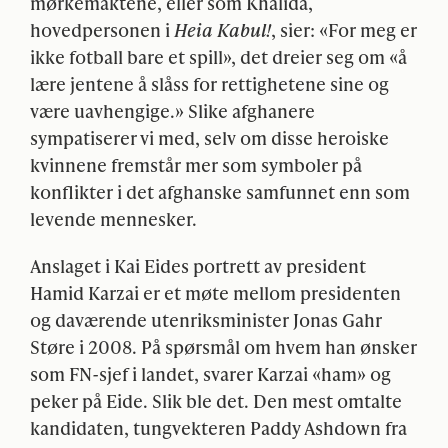
mørkemaktene, eller som Khalida,
hovedpersonen i
Heia Kabul!
, sier: «For meg er
ikke fotball bare et spill», det dreier seg om «å
lære jentene å slåss for rettighetene sine og
være uavhengige.» Slike afghanere
sympatiserer vi med, selv om disse heroiske
kvinnene fremstår mer som symboler på
konflikter i det afghanske samfunnet enn som
levende mennesker.
Anslaget i Kai Eides portrett av president
Hamid Karzai er et møte mellom presidenten
og daværende utenriksminister Jonas Gahr
Støre i 2008. På spørsmål om hvem han ønsker
som FN-sjef i landet, svarer Karzai «ham» og
peker på Eide. Slik ble det. Den mest omtalte
kandidaten, tungvekteren Paddy Ashdown fra