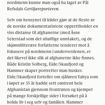
nordmenn kunne man også ha laget av Pål
Refsdals
Geriljareporteren
.
Selv om hensynet til kilder gjør at de fleste av
de norske dokumentaristene opprettholder en
viss distanse til afghanerne (med Åsne
Seierstad som det uhøflige unntaket), og de
skjønnlitterære forfatterne tenderer mot å
fokusere på nordmenn i underverdenen, er
det likevel ikke slik at afghanerne ikke finnes.
Både Kristin Solberg, Eide/Skaufjord og
Hammer skaper portretter man husker.
Eide/Skaufjord forteller om sjåføren Yahya som
i løpet av 35 år hadde sett omtrent hele
Afghanistan gjennom frontruten og kjempet
på mange forskjellige sider i forsøket på å
holde liv i seg selv og familien. Hammer