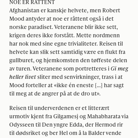
NOE
ER RÅTTENT
Afghanistan er kanskje helvete, men Robert
Mood antyder at noe er råttent også i det
norske paradiset. Veteranene blir ikke sett,
krigen deres ikke forstått. Mette nordmenn
har nok med sine egne trivialiteter. Reisen til
helvete kan slik sett samtidig være en flukt fra
gullburet, og hjemkomsten den tøffeste delen
av turen. Veteranene som portretteres i
Gi meg
heller livet
sliter med senvirkninger, trass i at
Mood forteller at «ikke én eneste […] har sagt
til meg at de angrer på at de dro ut».
Reisen til underverdenen er et litterært
urmotiv kjent fra Gilgamesj og Mahabharata via
Odysseen til Den yngre Edda, der Hermod rir
til dødsriket og ber Hel om å la Balder vende