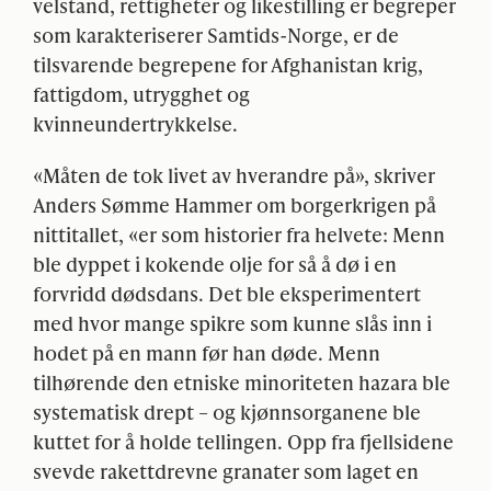
velstand, rettigheter og likestilling er begreper
som karakteriserer Samtids-Norge, er de
tilsvarende begrepene for Afghanistan krig,
fattigdom, utrygghet og
kvinneundertrykkelse.
«Måten de tok livet av hverandre på», skriver
Anders Sømme Hammer om borgerkrigen på
nittitallet, «er som historier fra helvete: Menn
ble dyppet i kokende olje for så å dø i en
forvridd dødsdans. Det ble eksperimentert
med hvor mange spikre som kunne slås inn i
hodet på en mann før han døde. Menn
tilhørende den etniske minoriteten hazara ble
systematisk drept – og kjønnsorganene ble
kuttet for å holde tellingen. Opp fra fjellsidene
svevde rakettdrevne granater som laget en