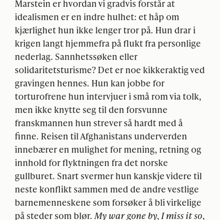
Marstein er hvordan vi gradvis forstår at
idealismen er en indre hulhet: et håp om
kjærlighet hun ikke lenger tror på. Hun drar i
krigen langt hjemmefra på flukt fra personlige
nederlag. Sannhetssøken eller
solidaritetsturisme? Det er noe kikkeraktig ved
gravingen hennes. Hun kan jobbe for
torturofrene hun intervjuer i små rom via tolk,
men ikke knytte seg til den forsvunne
franskmannen hun strever så hardt med å
finne. Reisen til Afghanistans underverden
innebærer en mulighet for mening, retning og
innhold for flyktningen fra det norske
gullburet. Snart svermer hun kanskje videre til
neste konflikt sammen med de andre vestlige
barnemenneskene som forsøker å bli virkelige
på steder som blør.
My war gone by, I miss it so
,