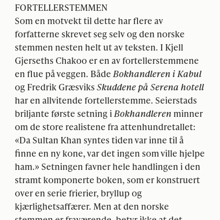
FORTELLERSTEMMEN
Som en motvekt til dette har flere av
forfatterne skrevet seg selv og den norske
stemmen nesten helt ut av teksten. I Kjell
Gjerseths Chakoo er en av fortellerstemmene
en flue på veggen. Både
Bokhandleren i Kabul
og Fredrik Græsviks
Skuddene på Serena hotell
har en allvitende fortellerstemme. Seierstads
briljante første setning i
Bokhandleren
minner
om de store realistene fra attenhundretallet:
«Da Sultan Khan syntes tiden var inne til å
finne en ny kone, var det ingen som ville hjelpe
ham.» Setningen favner hele handlingen i den
stramt komponerte boken, som er konstruert
over en serie frierier, bryllup og
kjærlighetsaffærer. Men at den norske
stemmen er fraværende, betyr ikke at det