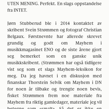
UTEN
MENING
. Perfekt. En slags oppstandelse
fra
INTET
.
Jørn Stubberud ble i 2014 kontaktet av
skribent Svein Strømmen og fotograf Christian
Belgaux. Førstnevnte har allerede skrevet
grundig og godt om Mayhem i
musikkmagasinet
ENO
og de siste årene gjort
seg bemerket som en ganske unik
musikkskribent. (Strømmen har også tidligere
vist seg som et slags Mayhem-leksikon for
meg. Da jeg havnet i en diskusjon med
finanskar Thorstein Selvik om Mayhem i DN
for noen år tilbake og trengte noen bevis,
fisket Strømmen frem noe materiale fra
Mayhem fra riktig gamledager, materiale jeg vil
betegne som «smalt». Så det er ikke en