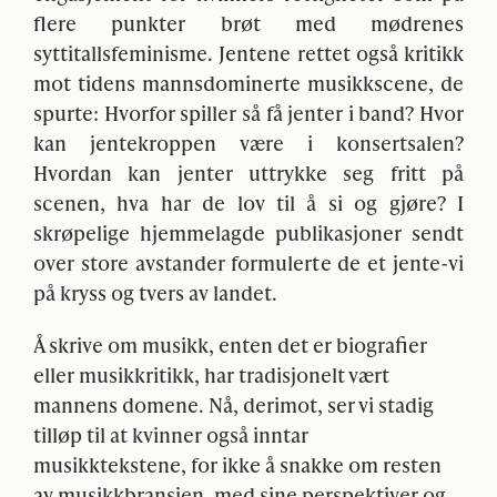
flere punkter brøt med mødrenes
syttitallsfeminisme. Jentene rettet også kritikk
mot tidens mannsdominerte musikkscene, de
spurte: Hvorfor spiller så få jenter i band? Hvor
kan jentekroppen være i konsertsalen?
Hvordan kan jenter uttrykke seg fritt på
scenen, hva har de lov til å si og gjøre? I
skrøpelige hjemmelagde publikasjoner sendt
over store avstander formulerte de et jente-vi
på kryss og tvers av landet.
Å skrive om musikk, enten det er biografier
eller musikkritikk, har tradisjonelt vært
mannens domene. Nå, derimot, ser vi stadig
tilløp til at kvinner også inntar
musikktekstene, for ikke å snakke om resten
av musikkbransjen, med sine perspektiver og