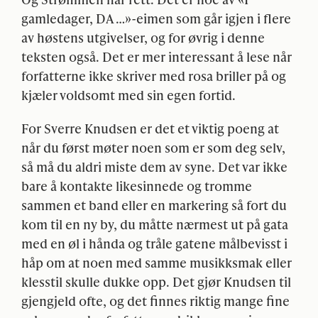
gamledager, DA …»-eimen som går igjen i flere
av høstens utgivelser, og for øvrig i denne
teksten også. Det er mer interessant å lese når
forfatterne ikke skriver med rosa briller på og
kjæler voldsomt med sin egen fortid.
For Sverre Knudsen er det et viktig poeng at
når du først møter noen som er som deg selv,
så må du aldri miste dem av syne. Det var ikke
bare å kontakte likesinnede og tromme
sammen et band eller en markering så fort du
kom til en ny by, du måtte nærmest ut på gata
med en øl i hånda og tråle gatene målbevisst i
håp om at noen med samme musikksmak eller
klesstil skulle dukke opp. Det gjør Knudsen til
gjengjeld ofte, og det finnes riktig mange fine