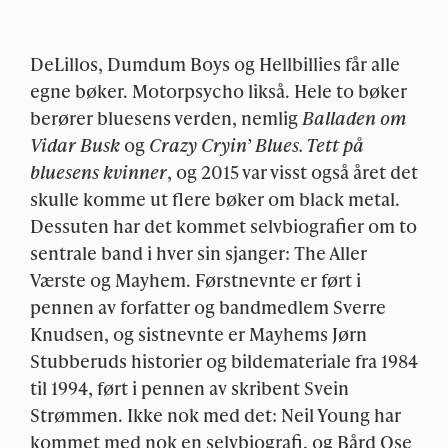
DeLillos, Dumdum Boys og Hellbillies får alle
egne bøker. Motorpsycho likså. Hele to bøker
berører bluesens verden, nemlig
Balladen om
Vidar Busk
og
Crazy Cryin’ Blues. Tett på
bluesens kvinner
, og 2015 var visst også året det
skulle komme ut flere bøker om black metal.
Dessuten har det kommet selvbiografier om to
sentrale band i hver sin sjanger: The Aller
Værste og Mayhem. Førstnevnte er ført i
pennen av forfatter og bandmedlem Sverre
Knudsen, og sistnevnte er Mayhems Jørn
Stubberuds historier og bildemateriale fra 1984
til 1994, ført i pennen av skribent Svein
Strømmen. Ikke nok med det: Neil Young har
kommet med nok en selvbiografi, og Bård Ose