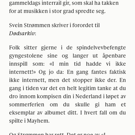
gammeldags interrail gir, som skal ha takken
for at musikken i stor grad spredte seg.
Svein Strømmen skriver i forordet til
Dødsarkiv
:
Folk sitter gjerne i de spindelvevbefengte
gyngestolene sine og langer ut åpenbare
innspill som: «I min tid hadde vi ikke
internett!» Og jo da: En gang fantes faktisk
ikke internett, men det stopper ikke der. En
gang i tiden var det en helt legitim tanke at du
dro innom kompisen din i Nederland i løpet av
sommerferien om du skulle gi ham et
eksemplar av albumet ditt. I hvert fall om du
spilte i Mayhem.
Og Strømmen har rett. Det er noe av «I