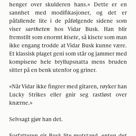
henger over skulderen hans.» Dette er en
sannhet med modifikasjoner, og det er
påfallende lite i de påfølgende sidene som
viser
sartheten
hos Vidar Busk. Han blir
fremstilt som enormt
kisete
, så kisete som man
ikke engang trodde at Vidar Busk kunne være.
Et klassisk plaget geni som står og jammer med
kompisene hele bryllupsnatta mens bruden
sitter på en benk utenfor og griner.
«Når Vidar ikke fingrer med gitaren, røyker han
Lucky Strikes eller gnir seg rastløst over
knærne.»
Selvsagt gjør han det.
Forfatteren gir Busk lite motstand, enten det