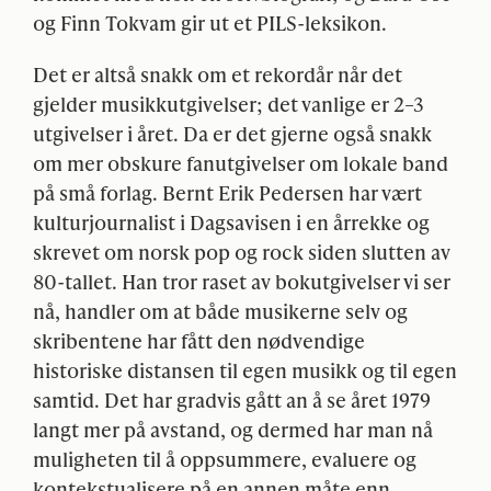
og Finn Tokvam gir ut et
PILS
-leksikon.
Det er altså snakk om et rekordår når det
gjelder musikkutgivelser; det vanlige er 2–3
utgivelser i året. Da er det gjerne også snakk
om mer obskure fanutgivelser om lokale band
på små forlag. Bernt Erik Pedersen har vært
kulturjournalist i Dagsavisen i en årrekke og
skrevet om norsk pop og rock siden slutten av
80-tallet. Han tror raset av bokutgivelser vi ser
nå, handler om at både musikerne selv og
skribentene har fått den nødvendige
historiske distansen til egen musikk og til egen
samtid. Det har gradvis gått an å se året 1979
langt mer på avstand, og dermed har man nå
muligheten til å oppsummere, evaluere og
kontekstualisere på en annen måte enn