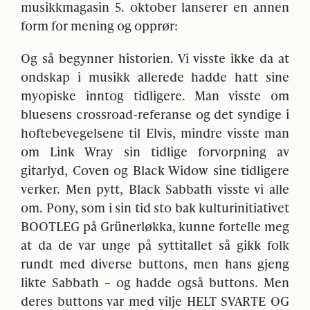
musikkmagasin 5. oktober lanserer en annen
form for mening og opprør:
Og så begynner historien. Vi visste ikke da at
ondskap i musikk allerede hadde hatt sine
myopiske inntog tidligere. Man visste om
bluesens crossroad-referanse og det syndige i
hoftebevegelsene til Elvis, mindre visste man
om Link Wray sin tidlige forvorpning av
gitarlyd, Coven og Black Widow sine tidligere
verker. Men pytt, Black Sabbath visste vi alle
om. Pony, som i sin tid sto bak kulturinitiativet
BOOTLEG
på Grünerløkka, kunne fortelle meg
at da de var unge på syttitallet så gikk folk
rundt med diverse buttons, men hans gjeng
likte Sabbath – og hadde også buttons. Men
deres buttons var med vilje
HELT
SVARTE
OG