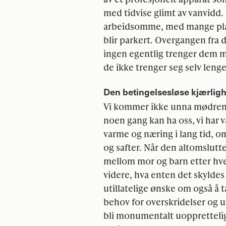
med tidvise glimt av vanvidd.
arbeidsomme, med mange pla
blir parkert. Overgangen fra de
ingen egentlig trenger dem mer
de ikke trenger seg selv leng
Den betingelsesløse kjærlig
Vi kommer ikke unna mødrene 
noen gang kan ha oss, vi har væ
varme og næring i lang tid, o
og safter. Når den altomslutt
mellom mor og barn etter hve
videre, hva enten det skyldes
utillatelige ønske om også å 
behov for overskridelser og 
bli monumentalt uopprettelig.