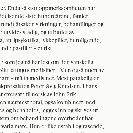
ruer. Enda så stor oppmerksomheten har
lidelser de siste hundreårene, famler
undt årsaker, virkninger, behandlinger og
r utvides stadig, og utbudet av
, antipsykotika, lykkepiller, beroligende,
e pastiller – er rikt.
e som jeg nå har lest om den vanskelig
blitt «tungt» medisinert. Men også noen av
barn – må ta medisiner. Mest påtakelig er
kprosaisten Peter Øvig Knudsen. I hans
 oversatt til norsk av John Erik
gen nærmest total, også kombinert med
s og behandles, legges inn og skrives ut,
e som om behandlingene overhodet har
n varig måte. Hun er like ustabil og rasende,