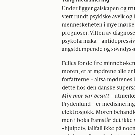
Under ligger galskapen og t
vært rundt psykiske avvik og 
menneskeheten i mye mørke r
prognoser. Viften av diagnose
psykofarmaka – antidepressiva
angstdempende og søvndyssend
Felles for de fire minnebøken
moren, er at mødrene alle er 
forfatterne – altså mødrenes 
dette hos den danske supersa
Min mor var besatt
– utmerket
Frydenlund – er medisinerin
elektrosjokk. Moren behandle
men i boka framstår det ikk
«hjulpet», iallfall ikke på noe