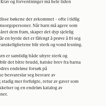
. Krav og forventninger må hele tiden
e disse bøkene der avkommet – ofte i tidlig
omsorgspersoner. Når barn må agere som
året dem fram, skaper det dyp sjelelig
får en byrde det er fåfengt å prøve å fri seg
 vanskelighetene blir sterk og vond lesning.
n er samtidig både uhyre sterk og
er blir det bitre brudd, hatske brev fra barna
ødres endeløse forsøk på
e besvareslar seg besvare av
stadig mer forfulgte, retur av gaver som
kkelser og en endeløs katalog av
aner.