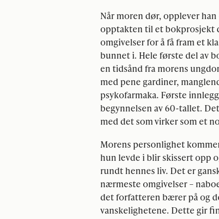
Når moren dør, opplever han d
opptakten til et bokprosjekt 
omgivelser for å få fram et kl
bunnet i. Hele første del av b
en tidsånd fra morens ungdo
med pene gardiner, manglende
psykofarmaka. Første innleg
begynnelsen av 60-tallet. De
med det som virker som et nok
Morens personlighet kommer 
hun levde i blir skissert opp
rundt hennes liv. Det er gan
nærmeste omgivelser – naboer
det forfatteren bærer på og de
vanskelighetene. Dette gir fi