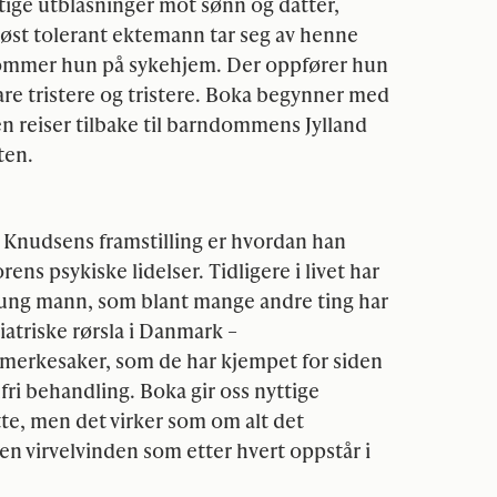
tige utblåsninger mot sønn og datter,
øst tolerant ektemann tar seg av henne
t kommer hun på sykehjem. Der oppfører hun
bare tristere og tristere. Boka begynner med
en reiser tilbake til barndommens Jylland
ten.
 Knudsens framstilling er hvordan han
ens psykiske lidelser. Tidligere i livet har
t ung mann, som blant mange andre ting har
iatriske rørsla i Danmark –
merkesaker, som de har kjempet for siden
nfri behandling. Boka gir oss nyttige
te, men det virker som om alt det
den virvelvinden som etter hvert oppstår i