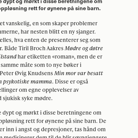
 dypt og mørkt i disse beretningene om
pløsning rett for øynene på sine barn.
et vanskelig, en som skaper problemer
mmerne, har nesten blitt en ny sjanger.
felles, hva enten de presenterer seg som
ur. Både Tiril Broch Aakres
Mødre og døtre
ilstand
har etiketten «roman», men de er
 samme måte som to nye bøker i
 Peter Øvig Knudsens
Min mor var besatt
n psykotiske mamma
. Disse er også
llinger om egne opplevelser av
 sjukisk syke mødre.
 dypt og mørkt i disse beretningene om
pløsning rett for øynene på sine barn. De
per inn i angst og depresjoner, tas hånd om
m medisinerer dem til de blir søvngjengere