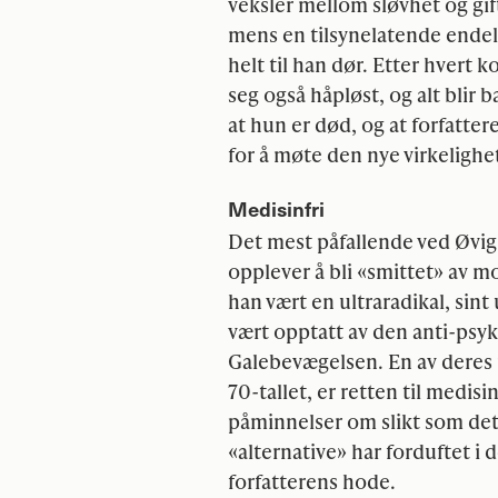
veksler mellom sløvhet og gif
mens en tilsynelatende endel
helt til han dør. Etter hver
seg også håpløst, og alt blir 
at hun er død, og at forfatter
for å møte den nye virkelighe
Medisinfri
Det mest påfallende ved Øvig
opplever å bli «smittet» av mor
han vært en ultraradikal, sin
vært opptatt av den anti-psyk
Galebevægelsen. En av deres 
70-tallet, er retten til medisi
påminnelser om slikt som det
«alternative» har forduftet i 
forfatterens hode.