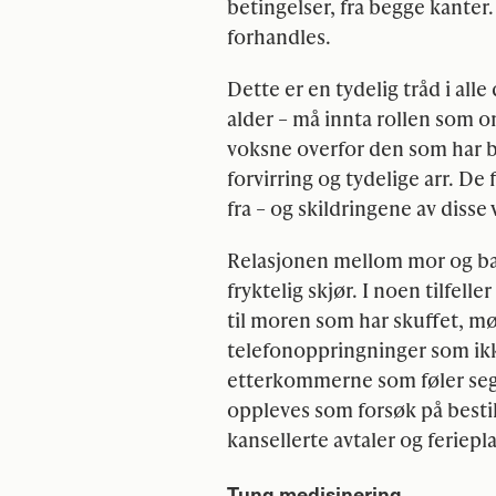
betingelser, fra begge kanter
forhandles.
Dette er en tydelig tråd i all
alder – må innta rollen som 
voksne overfor den som har b
forvirring og tydelige arr. De 
fra – og skildringene av disse
Relasjonen mellom mor og bar
fryktelig skjør. I noen tilfell
til moren som har skuffet, m
telefonoppringninger som ikk
etterkommerne som føler seg 
oppleves som forsøk på besti
kansellerte avtaler og feriepl
Tung medisinering