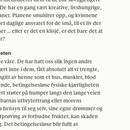
 De har en gang vært kreative, livshungrige,
ner. Planene smuldrer opp, og kvinnene
t daglige ansvaret for de små, til et liv der
 … eller er det en klisjé, er det bare det at
er?
heten
våre. De har hatt oss slik ingen andre
rt inne i dem, fått absolutt alt vi trengte,
mgitt av henne som et hus, muskler, blod
ende, betingelsesløse fysiske kjærligheten
rt støter på humper langs den lange veien
 barnas utbrytertrang eller morens
ta hensyn til seg selv, sine egne drømmer og
utprøving av forbudne frukter, kan skaden
 Det betingelsesløse blir fullt av