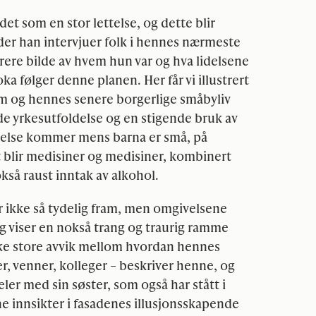
et som en stor lettelse, og dette blir
der han intervjuer folk i hennes nærmeste
arere bilde av hvem hun var og hva lidelsene
oka følger denne planen. Her får vi illustrert
m og hennes senere borgerlige småbyliv
 yrkesutfoldelse og en stigende bruk av
gelse kommer mens barna er små, på
t blir medisiner og medisiner, kombinert
så raust inntak av alkohol.
ikke så tydelig fram, men omgivelsene
 og viser en nokså trang og traurig ramme
ske store avvik mellom hvordan hennes
, venner, kolleger – beskriver henne, og
ler med sin søster, som også har stått i
ne innsikter i fasadenes illusjonsskapende