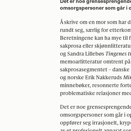
Det er noe grensesprengende
omsorgspersoner som går i op
Å skrive om en mor som har d
rundt seg, særlig for etterko
Beretningene kan ha mye til 
sakprosa eller skjønnlitterat
og Sandra Lillebøs
Tingenes t
memoarlitteratur omtrent på
sakprosasegmentet – danske
og norske Erik Nakkeruds
Mi
minnebøker, resonnerte forte
problematiske relasjoner med
Det er noe grensesprengende
omsorgspersoner som går i op
oppfører seg irrasjonelt, kry
av et profesjonelt apparat so