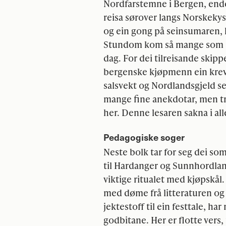
Nordfarstemne i Bergen, end
reisa sørover langs Norskekys
og ein gong på seinsumaren, 
Stundom kom så mange som 60–
dag. For dei tilreisande ski
bergenske kjøpmenn ein krev
salsvekt og Nordlandsgjeld s
mange fine anekdotar, men tra
her. Denne lesaren sakna i alle
Pedagogiske soger
Neste bolk tar for seg dei so
til Hardanger og Sunnhordland
viktige ritualet med kjøpskå
med døme frå litteraturen og 
jektestoff til ein festtale, ha
godbitane. Her er flotte vers,