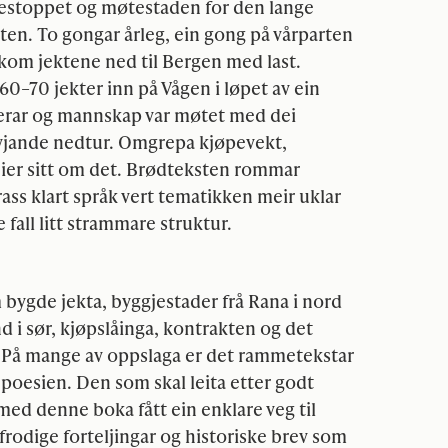
estoppet og møtestaden for den lange
ten. To gongar årleg, ein gong på vårparten
kom jektene ned til Bergen med last.
70 jekter inn på Vågen i løpet av ein
pperar og mannskap var møtet med dei
jande nedtur. Omgrepa kjøpevekt,
eier sitt om det. Brødteksten rommar
ss klart språk vert tematikken meir uklar
 fall litt strammare struktur.
m bygde jekta, byggjestader frå Rana i nord
 i sør, kjøpslåinga, kontrakten og det
l. På mange av oppslaga er det rammetekstar
poesien. Den som skal leita etter godt
r med denne boka fått ein enklare veg til
 frodige forteljingar og historiske brev som