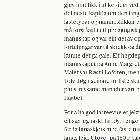
gjev innblikk i ulike sider ved
dei neste kapitla om den lang
lastetypar og namneskikkar e
må forståast i eit pedagogisk
mannskap og var ein del av op
forteljingar var til skrekk og 
kunne det gå gale. Eit høgdep
mannskapet på Anne Margreth
Målet var Røst i Lofoten, men 
Tolv døgn seinare forliste sk
par strevsame månader vart 
Haabet.
For å ha god lasteevne er jekt
eit særleg raskt fartøy. Lenge
ferda innaskjers med faste n
langs leia. Utover på 1800-ta