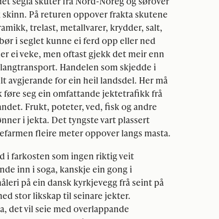
ar det segla skuter frå Nord-Noreg og sørover
og skinn. På returen oppover frakta skutene
amikk, trelast, metallvarer, krydder, salt,
ør i seglet kunne ei ferd opp eller ned
er ei veke, men oftast gjekk det meir enn
s langtransport. Handelen som skjedde i
t avgjerande for ein heil landsdel. Her må
k føre seg ein omfattande jektetrafikk frå
andet. Frukt, poteter, ved, fisk og andre
tønner i jekta. Det tyngste vart plassert
stefarmen fleire meter oppover langs masta.
i farkosten som ingen riktig veit
nde inn i soga, kanskje ein gong i
leri på ein dansk kyrkjevegg frå seint på
ed stor likskap til seinare jekter.
ka, det vil seie med overlappande