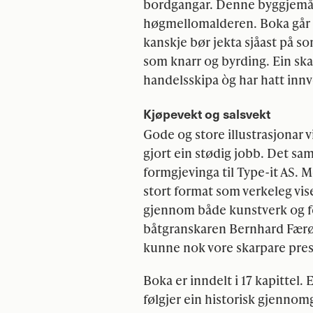
bordgangar. Denne byggjemåte
høgmellomalderen. Boka går g
kanskje bør jekta sjåast på s
som knarr og byrding. Ein skal
handelsskipa òg har hatt innv
Kjøpevekt og salsvekt
Gode og store illustrasjonar v
gjort ein stødig jobb. Det sam
formgjevinga til Type-it AS. M
stort format som verkeleg vise
gjennom både kunstverk og fo
båtgranskaren Bernhard Færøy
kunne nok vore skarpare pres
Boka er inndelt i 17 kapittel
følgjer ein historisk gjennom