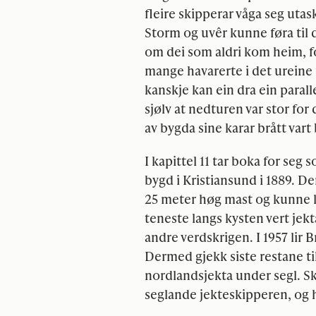
fleire skipperar våga seg utas
Storm og uvêr kunne føra til 
om dei som aldri kom heim, f
mange havarerte i det ureine f
kanskje kan ein dra ein parall
sjølv at nedturen var stor for 
av bygda sine karar brått vart
I kapittel 11 tar boka for seg
bygd i Kristiansund i 1889. De
25 meter høg mast og kunne la
teneste langs kysten vert jek
andre verdskrigen. I 1957 lir
Dermed gjekk siste restane ti
nordlandsjekta under segl. Sk
seglande jekteskipperen, og h