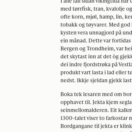
I alle fall sidan vikingtida h
med tørrfisk, tran, kvalolje 
ofte korn, mjøl, hamp, lin, ker
tobakk og tøyvarer. Med god b
kysten vera unnagjord på und
ein månad. Dette var fortida
Bergen og Trondheim, var heil
det skytast inn at det òg gjek
dei indre fjordstrøka på Vestl
produkt vart lasta i lad eller 
nedst. Ikkje sjeldan gjekk la
Boka tek lesaren med om bord 
opphavet til. Jekta kjem segla
seinmellomalderen. Eit kalkmå
1300-talet viser to farkostar m
Bordgangane til jekta er klin