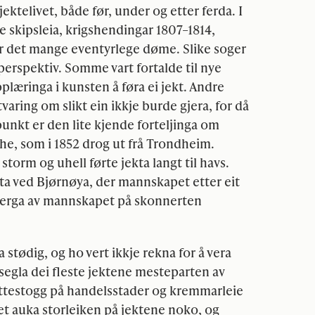
 jektelivet, både før, under og etter ferda. I
e skipsleia, krigshendingar 1807–1814,
r det mange eventyrlege døme. Slike soger
 perspektiv. Somme vart fortalde til nye
plæringa i kunsten å føra ei jekt. Andre
åtvaring om slikt ein ikkje burde gjera, for då
unkt er den lite kjende forteljinga om
e, som i 1852 drog ut frå Trondheim.
storm og uhell førte jekta langt til havs.
uta ved Bjørnøya, der mannskapet etter eit
berga av mannskapet på skonnerten
a stødig, og ho vert ikkje rekna for å vera
 segla dei fleste jektene mesteparten av
attestogg på handelsstader og kremmarleie
let auka storleiken på jektene noko, og