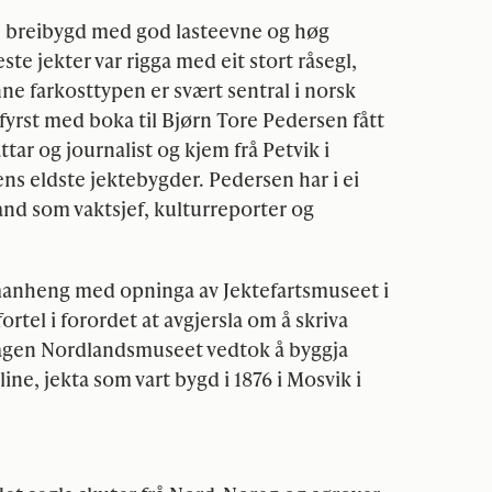
e, breibygd med god lasteevne og høg
te jekter var rigga med eit stort råsegl,
e farkosttypen er svært sentral i norsk
yrst med boka til Bjørn Tore Pedersen fått
ttar og journalist og kjem frå Petvik i
ens eldste jektebygder. Pedersen har i ei
nd som vaktsjef, kulturreporter og
manheng med opninga av Jektefartsmuseet i
ortel i forordet at avgjersla om å skriva
agen Nordlandsmuseet vedtok å byggja
e, jekta som vart bygd i 1876 i Mosvik i