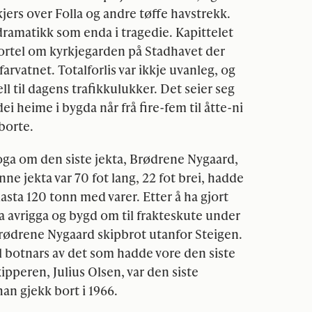
kjers over Folla og andre tøffe havstrekk.
dramatikk som enda i tragedie. Kapittelet
ortel om kyrkjegarden på Stadhavet der
arvatnet. Totalforlis var ikkje uvanleg, og
ell til dagens trafikkulukker. Det seier seg
dei heime i bygda når frå fire-fem til åtte-ni
 borte.
 soga om den siste jekta, Brødrene Nygaard,
nne jekta var 70 fot lang, 22 fot brei, hadde
sta 120 tonn med varer. Etter å ha gjort
ta avrigga og bygd om til frakteskute under
 Brødrene Nygaard skipbrot utanfor Steigen.
l botnars av det som hadde vore den siste
ipperen, Julius Olsen, var den siste
an gjekk bort i 1966.