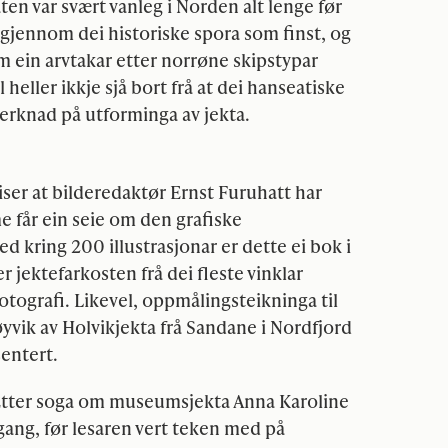
n var svært vanleg i Norden alt lenge før
jennom dei historiske spora som finst, og
om ein arvtakar etter norrøne skipstypar
 heller ikkje sjå bort frå at dei hanseatiske
erknad på utforminga av jekta.
iser at bilderedaktør Ernst Furuhatt har
e får ein seie om den grafiske
ed kring 200 illustrasjonar er dette ei bok i
r jektefarkosten frå dei fleste vinklar
tografi. Likevel, oppmålingsteikninga til
vik av Holvikjekta frå Sandane i Nordfjord
entert.
. Etter soga om museumsjekta Anna Karoline
gang, før lesaren vert teken med på