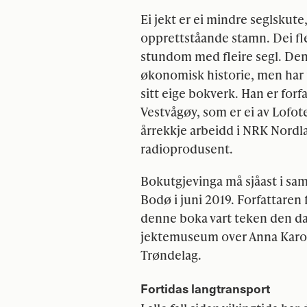
Ei jekt er ei mindre seglskut
opprettståande stamn. Dei fles
stundom med fleire segl. Denn
økonomisk historie, men har f
sitt eige bokverk. Han er forfa
Vestvågøy, som er ei av Lofot
årrekkje arbeidd i
NRK
Nordla
radioprodusent.
Bokutgjevinga må sjåast i sa
Bodø i juni 2019. Forfattaren f
denne boka vart teken den d
jektemuseum over Anna Karolin
Trøndelag.
Fortidas langtransport