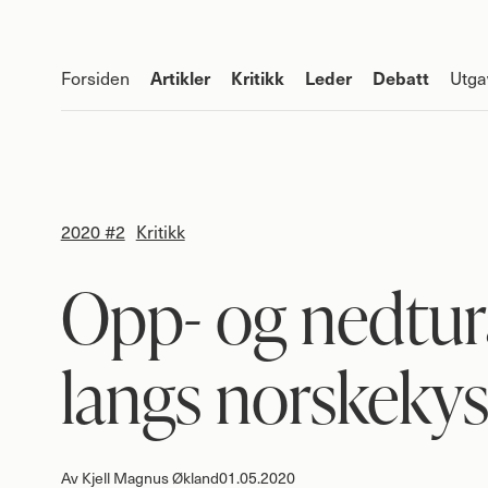
Artikler
Kritikk
Leder
Debatt
Forsiden
Utga
2020 #2
Kritikk
Opp- og nedtur
langs norskeky
Av
Kjell Magnus Økland
01.05.2020