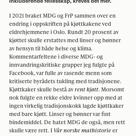
inkluderende fellesskap, kreves det mer.
I 2021 braket
MDG
og FrP sammen over en
endring i oppskriften på kjøttkakene ved
eldrehjemmene i Oslo. Rundt 20 prosent av
kjøttet skulle erstattes med linser og bønner
av hensyn til både helse og klima.
Kommentarfeltene i diverse
MDG
- og
innvandringskritiske grupper jeg fulgte på
Facebook, var fulle av rasende menn som
kritiserte byrådets tukling med tradisjonene.
Kjøttkaker skulle bestå av
rent kjøtt
. Morsomt
nok fulgte en rekke eldre kvinner opp med at
ingen virkelig tradisjonskokk lagde kjøttkaker
med bare kjøtt. Linser og bønner var fint
bindemiddel. De hatet
MDG
de også, men rett
skulle være rett. I
Vår norske mathistorie
er