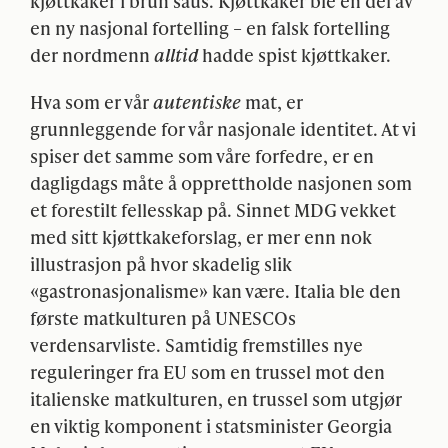
kjøttkaker i brun saus. Kjøttkaker ble en del av
en ny nasjonal fortelling – en falsk fortelling
der nordmenn
alltid
hadde spist kjøttkaker.
Hva som er vår
autentiske
mat, er
grunnleggende for vår nasjonale identitet. At vi
spiser det samme som våre forfedre, er en
dagligdags måte å opprettholde nasjonen som
et forestilt fellesskap på. Sinnet
MDG
vekket
med sitt kjøttkakeforslag, er mer enn nok
illustrasjon på hvor skadelig slik
«gastronasjonalisme» kan være. Italia ble den
første matkulturen på UNESCOs
verdensarvliste. Samtidig fremstilles nye
reguleringer fra EU som en trussel mot den
italienske matkulturen, en trussel som utgjør
en viktig komponent i statsminister Georgia