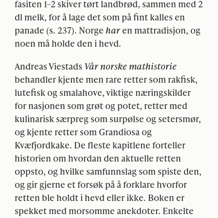
fasiten 1–2 skiver tørt landbrød, sammen med 2
dl melk, for å lage det som på fint kalles en
panade (s. 237). Norge
har
en mattradisjon, og
noen må holde den i hevd.
Andreas Viestads
Vår norske mathistorie
behandler kjente men rare retter som rakfisk,
lutefisk og smalahove, viktige næringskilder
for nasjonen som grøt og potet, retter med
kulinarisk særpreg som surpølse og setersmør,
og kjente retter som Grandiosa og
Kvæfjordkake. De fleste kapitlene forteller
historien om hvordan den aktuelle retten
oppsto, og hvilke samfunnslag som spiste den,
og gir gjerne et forsøk på å forklare hvorfor
retten ble holdt i hevd eller ikke. Boken er
spekket med morsomme anekdoter. Enkelte