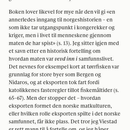
Boken lover likevel for mye når den vil gi «en
annerledes inngang til norgeshistorien – en
som ikke tar utgangspunkt i kongerekker og
kriger, men i livet til menneskene gjennom
maten de har spist» (s. 13). Jeg sitter igjen med
et savn etter en historisk fortelling om
hvordan maten var
vevd inn i
samfunnslivet.
Det nevnes for eksempel kort at tørrfisken var
grunnlag for store byer som Bergen og
Nidaros, og at eksporten tok fart fordi
katolikkenes fasteregler tillot fiskemåltider (s.
65–67). Men der stopper det – hvordan
eksporten formet den norske matkulturen,
eller hvilken rolle eksporten spilte i det norske
samfunnet, får ikke plass. Det tror jeg Viestad
er rett mann til å fortelle om, og jeg håper