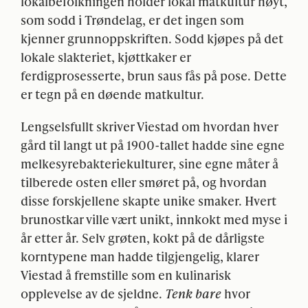
lokalbefolkningen holder lokal matkultur høyt,
som sodd i Trøndelag, er det ingen som
kjenner grunnoppskriften. Sodd kjøpes på det
lokale slakteriet, kjøttkaker er
ferdigprosesserte, brun saus fås på pose. Dette
er tegn på en døende matkultur.
Lengselsfullt skriver Viestad om hvordan hver
gård til langt ut på 1900-tallet hadde sine egne
melkesyrebakteriekulturer, sine egne måter å
tilberede osten eller smøret på, og hvordan
disse forskjellene skapte unike smaker. Hvert
brunostkar ville vært unikt, innkokt med myse i
år etter år. Selv grøten, kokt på de dårligste
korntypene man hadde tilgjengelig, klarer
Viestad å fremstille som en kulinarisk
opplevelse av de sjeldne.
Tenk bare
hvor