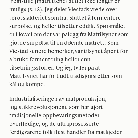
fremstille [matrettene] at det ikke lenger er
mulig» (s. 13). Jeg deler Viestads vrede over
rørosslakteriet som har sluttet å fermentere
surpølse, og heller tilsetter eddik. Spørsmålet
er likevel om det var pålegg fra Mattilsynet som
gjorde surpølsa til en døende matrett. Som
Viestad senere bemerker, var tilsynet åpent for
å bruke fermentering heller enn
tilsetningsstoffer. Og jeg tviler på at
Mattilsynet har forbudt tradisjonsretter som
kål og kompe.
Industrialiseringen av matproduksjon,
logistikkrevolusjonene som har gjort
tradisjonelle oppbevaringsmetoder
overflødige, og de ultraprosesserte
ferdigvarene folk flest handler fra matkjeder