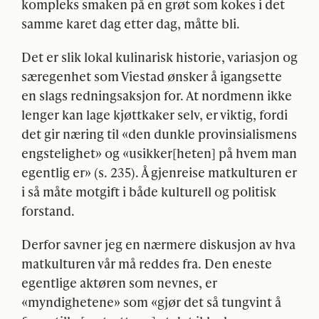
kompleks smaken på en grøt som kokes i det
samme karet dag etter dag, måtte bli.
Det er slik lokal kulinarisk historie, variasjon og
særegenhet som Viestad ønsker å igangsette
en slags redningsaksjon for. At nordmenn ikke
lenger kan lage kjøttkaker selv, er viktig, fordi
det gir næring til «den dunkle provinsialismens
engstelighet» og «usikker[heten] på hvem man
egentlig er» (s. 235). Å gjenreise matkulturen er
i så måte motgift i både kulturell og politisk
forstand.
Derfor savner jeg en nærmere diskusjon av hva
matkulturen vår må reddes fra. Den eneste
egentlige aktøren som nevnes, er
«myndighetene» som «gjør det så tungvint å