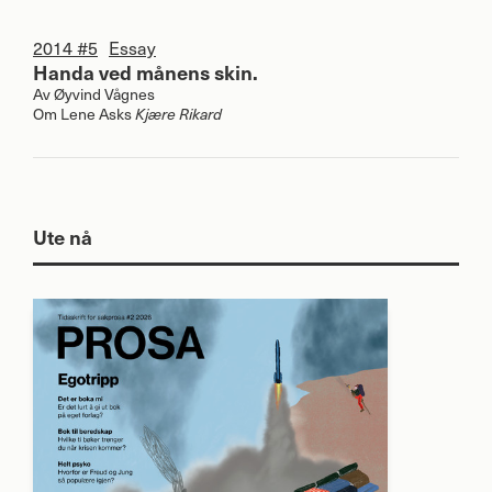
2014 #5
Essay
Handa ved månens skin.
Av
Øyvind Vågnes
Om Lene Asks
Kjære Rikard
Ute nå