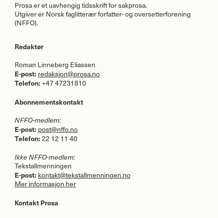
Prosa er et uavhengig tidsskrift for sakprosa.
Utgiver er Norsk faglitterær forfatter- og oversetterforening
(
NFFO
).
Redaktør
Roman Linneberg Eliassen
E-post:
redaksjon@prosa.no
Telefon:
+47 47231810
Abonnementskontakt
NFFO
-medlem:
E-post:
post@nffo.no
Telefon:
22 12 11 40
Ikke
NFFO
-medlem:
Tekstallmenningen
E-post:
kontakt@tekstallmenningen.no
Mer informasjon her
Kontakt Prosa