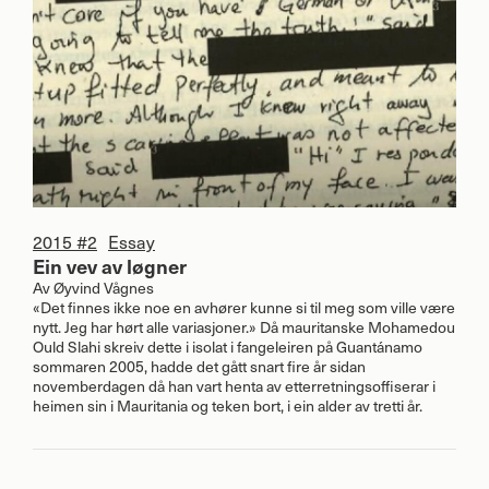
2015 #2
Essay
Ein vev av løgner
Av
Øyvind Vågnes
«Det finnes ikke noe en avhører kunne si til meg som ville være
nytt. Jeg har hørt alle variasjoner.» Då mauritanske Mohamedou
Ould Slahi skreiv dette i isolat i fangeleiren på Guantánamo
sommaren 2005, hadde det gått snart fire år sidan
novemberdagen då han vart henta av etterretningsoffiserar i
heimen sin i Mauritania og teken bort, i ein alder av tretti år.