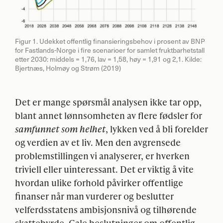
Figur 1. Udekket offentlig finansieringsbehov i prosent av
BNP
for Fastlands-Norge i fire scenarioer for samlet fruktbarhetstall
etter 2030: middels = 1,76, lav = 1,58, høy = 1,91 og 2,1. Kilde:
Bjertnæs, Holmøy og Strøm (2019)
Det er mange spørsmål analysen ikke tar opp,
blant annet lønnsomheten av flere fødsler for
samfunnet som helhet
, lykken ved å bli forelder
og verdien av et liv. Men den avgrensede
problemstillingen vi analyserer, er hverken
triviell eller uinteressant. Det er viktig å vite
hvordan ulike forhold påvirker offentlige
finanser når man vurderer og beslutter
velferdsstatens ambisjonsnivå og tilhørende
skattebyrde. Gale beslutninger om offentlig