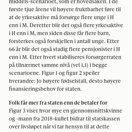
middels-scenarioet, som er hovedsaken. I de
første tjue årene vil høyere fruktbarhet føre til
at de yrkesaktive må forsørge flere unge i H
enn i M. Deretter blir det også flere yrkesaktive
i H enn i M, men siden disse får flere barn,
forsterkes også forskjellen i antall unge. Etter
66 år blir det også stadig flere pensjonister i H
enn i M. Etter hvert stabiliseres forsørgerraten
på tilnærmet samme nivå (vel 1,1) i begge
scenarioene. Figur 1 og figur 2 speiler
hverandre: Jo høyere fødselstall, desto høyere
finansieringsbehov for staten.
Folk får mer fra staten enn de betaler for
Figur 3 viser hvor mye en gjennomsnittskvinne
og -mann fra 2018-kullet bidrar til statskassen
over livsløpet når vi tar hensyn til at dette