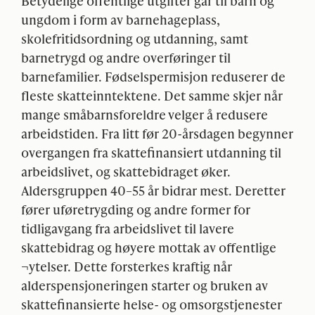
Betydelige offentlige utgifter går til barn og
ungdom i form av barnehageplass,
skolefritidsordning og utdanning, samt
barnetrygd og andre overføringer til
barnefamilier. Fødselspermisjon reduserer de
fleste skatteinntektene. Det samme skjer når
mange småbarnsforeldre velger å redusere
arbeidstiden. Fra litt før 20-årsdagen begynner
overgangen fra skattefinansiert utdanning til
arbeidslivet, og skattebidraget øker.
Aldersgruppen 40–55 år bidrar mest. Deretter
fører uføretrygding og andre former for
tidligavgang fra arbeidslivet til lavere
skattebidrag og høyere mottak av offentlige
¬ytelser. Dette forsterkes kraftig når
alderspensjoneringen starter og bruken av
skattefinansierte helse- og omsorgstjenester