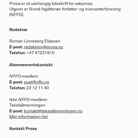
Prosa er et uavhengig tidsskrift for sakprosa.
Utgiver er Norsk faglitterær forfatter- og oversetterforening
(
NFFO
).
Redaktør
Roman Linneberg Eliassen
E-post:
redaksjon@prosa.no
Telefon:
+47 47231810
Abonnementskontakt
NFFO
-medlem:
E-post:
post@nffo.no
Telefon:
22 12 11 40
Ikke
NFFO
-medlem:
Tekstallmenningen
E-post:
kontakt@tekstallmenningen.no
Mer informasjon her
Kontakt Prosa