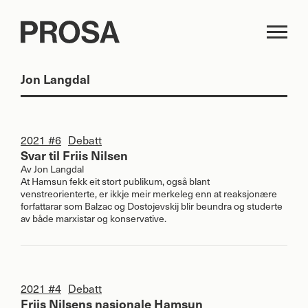
Jon Langdal
2021 #6
Debatt
Svar til Friis Nilsen
Av
Jon Langdal
At Hamsun fekk eit stort publikum, også blant
venstreorienterte, er ikkje meir merkeleg enn at reaksjonære
forfattarar som Balzac og Dostojevskij blir beundra og studerte
av både marxistar og konservative.
2021 #4
Debatt
Friis Nilsens nasjonale Hamsun