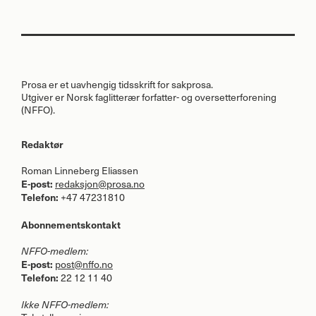
Prosa er et uavhengig tidsskrift for sakprosa.
Utgiver er Norsk faglitterær forfatter- og oversetterforening
(
NFFO
).
Redaktør
Roman Linneberg Eliassen
E-post:
redaksjon@prosa.no
Telefon:
+47 47231810
Abonnementskontakt
NFFO
-medlem:
E-post:
post@nffo.no
Telefon:
22 12 11 40
Ikke
NFFO
-medlem: