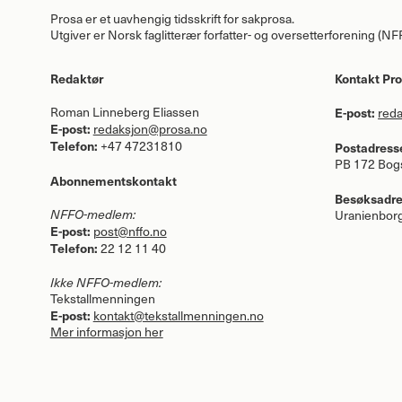
Prosa er et uavhengig tidsskrift for sakprosa.
Utgiver er Norsk faglitterær forfatter- og oversetterforening (
NF
Redaktør
Kontakt Pr
Roman Linneberg Eliassen
E-post:
red
E-post:
redaksjon@prosa.no
Telefon:
+47 47231810
Postadress
PB 172 Bogs
Abonnementskontakt
Besøksadre
NFFO
-medlem:
Uranienborg
E-post:
post@nffo.no
Telefon:
22 12 11 40
Ikke
NFFO
-medlem:
Tekstallmenningen
E-post:
kontakt@tekstallmenningen.no
Mer informasjon her