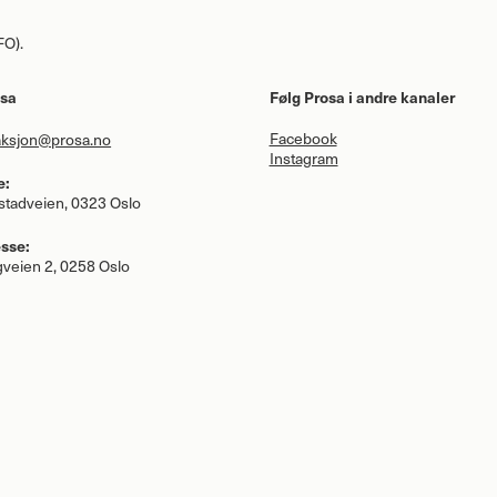
FO
).
osa
Følg Prosa i andre kanaler
Facebook
aksjon@prosa.no
Instagram
e:
tadveien, 0323 Oslo
sse:
veien 2, 0258 Oslo