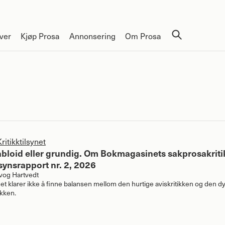
ver
Kjøp Prosa
Annonsering
Om Prosa
Kritikktilsynet
abloid eller grundig. Om Bokmagasinets sakprosakriti
lsynsrapport nr. 2, 2026
dvog Hartvedt
t klarer ikke å finne balansen mellom den hurtige aviskritikken og den 
tikken.