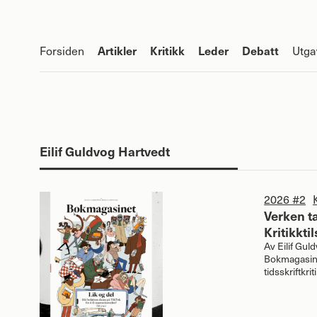
Artikler
Kritikk
Leder
Debatt
Forsiden
Utga
Eilif Guldvog Hartvedt
2026 #2
Verken t
Kritikkti
Av
Eilif Gul
Bokmagasine
tidsskriftkri