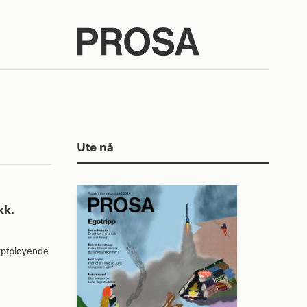
Ute nå
kk.
dyptpløyende