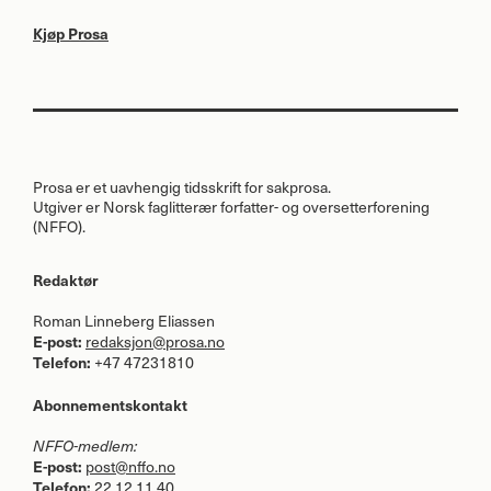
Kjøp Prosa
Prosa er et uavhengig tidsskrift for sakprosa.
Utgiver er Norsk faglitterær forfatter- og oversetterforening
(
NFFO
).
Redaktør
Roman Linneberg Eliassen
E-post:
redaksjon@prosa.no
Telefon:
+47 47231810
Abonnementskontakt
NFFO
-medlem:
E-post:
post@nffo.no
Telefon:
22 12 11 40