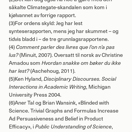
såkalte Climategate-skandalen som kom i
kjølvannet av forrige rapport.
(3)For ordens skyld: Jeg har lest
synteserapporten, mens jeg har skummet – og
tidvis bladd i – de tre grunnlagsrapportene.
(4)
Comment parler des livres que l’on n’a pas
(Minuit, 2007). Oversatt til norsk av Christine
lus?
Amadou som
Hvordan snakke om bøker du ikke
(Aschehoug, 2011).
har lest?
(5)Ken Hyland,
Disciplinary Discourses. Social
, Michigan
Interactions in Academic Writing
University Press 2004.
(6)Aner Tal og Brian Wansink, «Blinded with
Science. Trivial Graphs and Formulas Increase
Ad Persuasiveness and Belief in Product
Efficacy», i
,
Public Understanding of Science