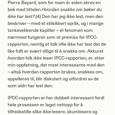
Pierre Bayard, som for noen år siden skrev en
bok med tittelen
Hvordan snakke om bøker du
.(4) Den har jeg ikke lest, men den
ikke har lest?
beskriver – med et stilsikkert språk, og i mange
tankevekkende kapitler – et fenomen som
nærmest fungerer som et premiss for
IPCC
-
rapporten, nemlig at folk ofte ikke har lest det de
like fullt er svært villige til å snakke om. Akkurat
folk
leser
IPCC
-rapporten, er, etter
hvordan
ikke
min oppfatning, det mest interessante med den
– altså hvordan rapporten brukes, snakkes om,
appelleres til, blir diskutert og utfordret av de
som aldri har lest den.
IPCC
-rapporten er her dobbelt interessant fordi
hele prosessen er laget nettopp for å
tilfredsstille slike ikke-lesere, skumlesere og