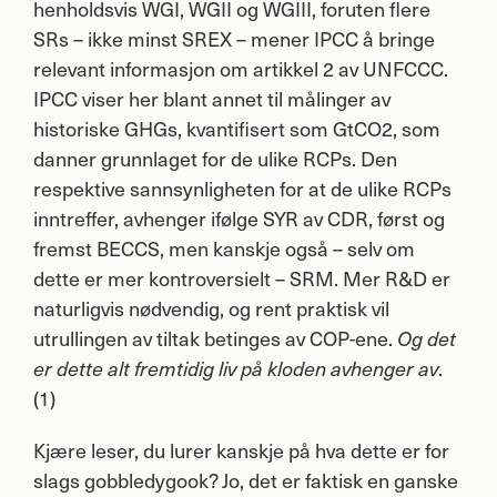
henholdsvis
WGI
,
WGII
og
WGIII
, foruten flere
SRs – ikke minst
SREX
– mener
IPCC
å bringe
relevant informasjon om artikkel 2 av
UNFCCC
.
IPCC
viser her blant annet til målinger av
historiske GHGs, kvantifisert som GtCO2, som
danner grunnlaget for de ulike RCPs. Den
respektive sannsynligheten for at de ulike RCPs
inntreffer, avhenger ifølge
SYR
av
CDR
, først og
fremst
BECCS
, men kanskje også – selv om
dette er mer kontroversielt –
SRM
. Mer R&D er
naturligvis nødvendig, og rent praktisk vil
utrullingen av tiltak betinges av
COP
-ene.
Og det
.
er dette alt fremtidig liv på kloden avhenger av
(1)
Kjære leser, du lurer kanskje på hva dette er for
slags gobbledygook? Jo, det er faktisk en ganske