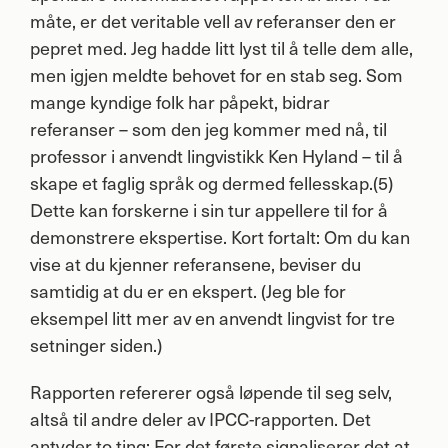
måte, er det veritable vell av referanser den er
pepret med. Jeg hadde litt lyst til å telle dem alle,
men igjen meldte behovet for en stab seg. Som
mange kyndige folk har påpekt, bidrar
referanser – som den jeg kommer med nå, til
professor i anvendt lingvistikk Ken Hyland – til å
skape et faglig språk og dermed fellesskap.(5)
Dette kan forskerne i sin tur appellere til for å
demonstrere ekspertise. Kort fortalt: Om du kan
vise at du kjenner referansene, beviser du
samtidig at du er en ekspert. (Jeg ble for
eksempel litt mer av en anvendt lingvist for tre
setninger siden.)
Rapporten refererer også løpende til seg selv,
altså til andre deler av
IPCC
-rapporten. Det
antyder to ting: For det første signaliserer det at