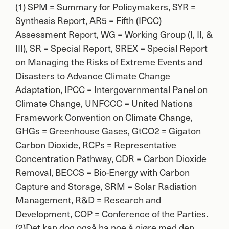
(1)
SPM
= Summary for Policymakers,
SYR
=
Synthesis Report, AR5 = Fifth (
IPCC
)
Assessment Report, WG = Working Group (I, II, &
III
), SR = Special Report,
SREX
= Special Report
on Managing the Risks of Extreme Events and
Disasters to Advance Climate Change
Adaptation,
IPCC
= Intergovernmental Panel on
Climate Change,
UNFCCC
= United Nations
Framework Convention on Climate Change,
GHGs = Greenhouse Gases, GtCO2 = Gigaton
Carbon Dioxide, RCPs = Representative
Concentration Pathway,
CDR
= Carbon Dioxide
Removal,
BECCS
= Bio-Energy with Carbon
Capture and Storage,
SRM
= Solar Radiation
Management, R&D = Research and
Development,
COP
= Conference of the Parties.
(2)Det kan dog også ha noe å gjøre med den