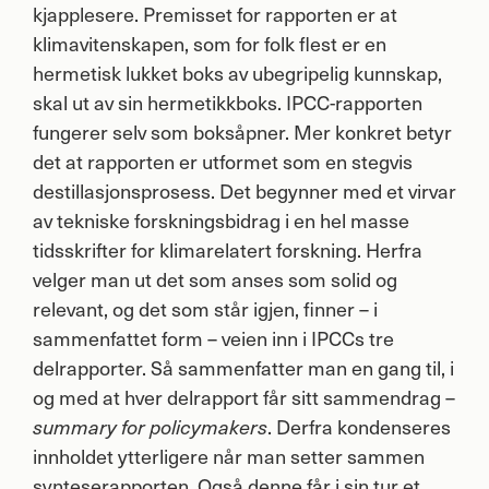
kjapplesere. Premisset for rapporten er at
klimavitenskapen, som for folk flest er en
hermetisk lukket boks av ubegripelig kunnskap,
skal ut av sin hermetikkboks.
IPCC
-rapporten
fungerer selv som boksåpner. Mer konkret betyr
det at rapporten er utformet som en stegvis
destillasjonsprosess. Det begynner med et virvar
av tekniske forskningsbidrag i en hel masse
tidsskrifter for klimarelatert forskning. Herfra
velger man ut det som anses som solid og
relevant, og det som står igjen, finner – i
sammenfattet form – veien inn i IPCCs tre
delrapporter. Så sammenfatter man en gang til, i
og med at hver delrapport får sitt sammendrag –
. Derfra kondenseres
summary for policymakers
innholdet ytterligere når man setter sammen
synteserapporten. Også denne får i sin tur et