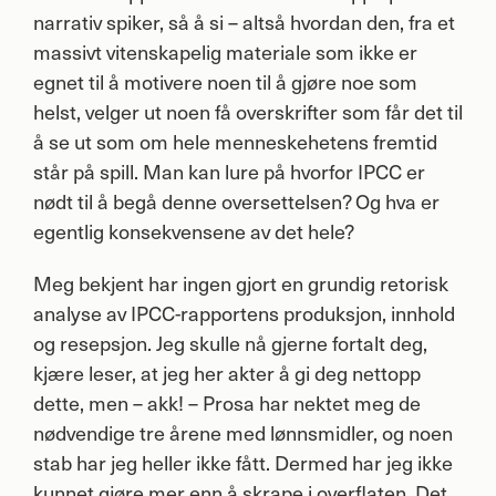
narrativ spiker, så å si – altså hvordan den, fra et
massivt vitenskapelig materiale som ikke er
egnet til å motivere noen til å gjøre noe som
helst, velger ut noen få overskrifter som får det til
å se ut som om hele menneskehetens fremtid
står på spill. Man kan lure på hvorfor
IPCC
er
nødt til å begå denne oversettelsen? Og hva er
egentlig konsekvensene av det hele?
Meg bekjent har ingen gjort en grundig retorisk
analyse av
IPCC
-rapportens produksjon, innhold
og resepsjon. Jeg skulle nå gjerne fortalt deg,
kjære leser, at jeg her akter å gi deg nettopp
dette, men – akk! – Prosa har nektet meg de
nødvendige tre årene med lønnsmidler, og noen
stab har jeg heller ikke fått. Dermed har jeg ikke
kunnet gjøre mer enn å skrape i overflaten. Det